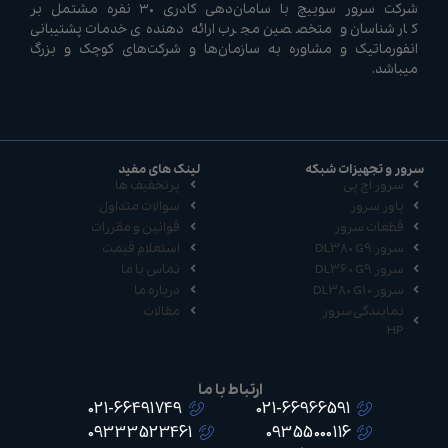
شرکت سرور سوییچ با سامان‌دهی کادری ۳۰ نفره مشتمل بر
کارشناسان و متخصصین مجرب ارائه دهنده‌ی خدمات پشتیبانی
انفورماتیک و مشاوره به سازمان‌ها و شرکت‌های کوچک و بزرگ
میباشد.
سرور و تجهیزات شبکه
لینک های مفید
سرور اچ پی
پرتخفیف ها
پاور سرور
سوالات متداول
قطعات سرور
قوانین و مقررات
سرور DL380 G9
استعلام قیمت
سرور DL360 G9
تماس با ما
سرور DL380 G10
درباره ما
نمایندگی سرور
مقالات
HP
ارتباط با ما
021-66491749
021-66966591
09333523461
09355000116