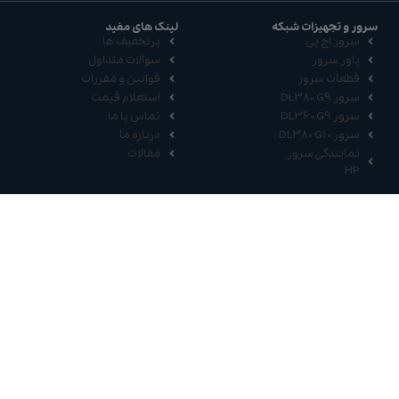
سرور و تجهیزات شبکه
لینک های مفید
سرور اچ پی
پرتخفیف ها
پاور سرور
سوالات متداول
قطعات سرور
قوانین و مقررات
سرور DL380 G9
استعلام قیمت
سرور DL360 G9
تماس با ما
سرور DL380 G10
درباره ما
نمایندگی سرور
مقالات
HP
ارتباط با ما
021-66491749
021-66966591
09333523461
09355000116
تهران، میدان فلسطین، رو بروی دانشکده هنر و معماری، بن
بست فتحی، پلاک2