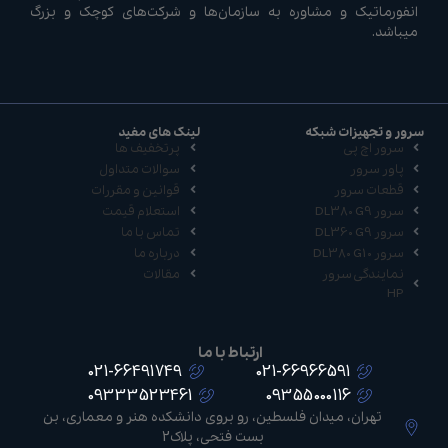
انفورماتیک و مشاوره به سازمان‌ها و شرکت‌های کوچک و بزرگ
میباشد.
سرور و تجهیزات شبکه
لینک های مفید
سرور اچ پی
پرتخفیف ها
پاور سرور
سوالات متداول
قطعات سرور
قوانین و مقررات
سرور DL380 G9
استعلام قیمت
سرور DL360 G9
تماس با ما
سرور DL380 G10
درباره ما
نمایندگی سرور
مقالات
HP
ارتباط با ما
021-66491749
021-66966591
09333523461
09355000116
تهران، میدان فلسطین، رو بروی دانشکده هنر و معماری، بن
بست فتحی، پلاک2