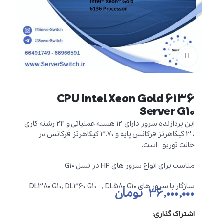
برای بزرگنمایی کلیک کنید
CPU Intel Xeon Gold 6136
Server G10
این پردازنده سرور دارای 12 هسته عملیاتی و 24 رشته کاری
، 3 گیگاهرتز فرکانس پایه و 3.70 گیگاهرتز فرکانس در
حالت توربو است.
مناسب برای انواع سرور های HP در نسل G10
سازگار با سرور های DL380 G10, DL360 G10 , DL580 G10
۳۶,۰۰۰,۰۰۰
تومان
اشتراک گذاری: