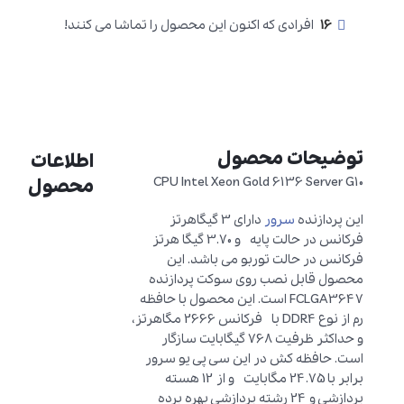
16
افرادی که اکنون این محصول را تماشا می کنند!
توضیحات محصول
اطلاعات
CPU Intel Xeon Gold 6136 Server G10
محصول
این پردازنده
سرور
دارای 3 گیگاهرتز
فرکانس در حالت پایه و 3.70 گیگا هرتز
فرکانس در حالت توربو می باشد. این
محصول قابل نصب روی سوکت پردازنده
FCLGA3647 است. این محصول با حافظه
رم از نوع DDR4 با فرکانس 2666 مگاهرتز،
و حداکثر ظرفیت 768 گیگابایت سازگار
است. حافظه کش در این سی پی یو سرور
برابر با 24.75 مگابایت و از 12 هسته
پردازشی و 24 رشته پردازشی بهره برده