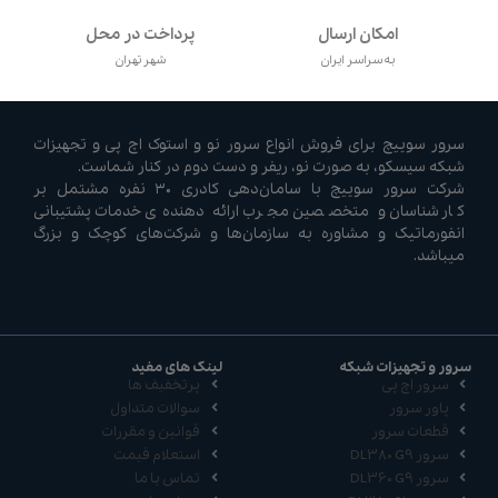
امکان ارسال
پرداخت در محل
به سراسر ایران
شهر تهران
سرور سوییچ برای فروش انواع سرور نو و استوک اچ پی و تجهیزات
شبکه سیسکو، به صورت نو، ریفر و دست دوم در کنار شماست.
شرکت سرور سوییچ با سامان‌دهی کادری ۳۰ نفره مشتمل بر
کارشناسان و متخصصین مجرب ارائه دهنده‌ی خدمات پشتیبانی
انفورماتیک و مشاوره به سازمان‌ها و شرکت‌های کوچک و بزرگ
میباشد.
سرور و تجهیزات شبکه
لینک های مفید
سرور اچ پی
پرتخفیف ها
پاور سرور
سوالات متداول
قطعات سرور
قوانین و مقررات
سرور DL380 G9
استعلام قیمت
سرور DL360 G9
تماس با ما