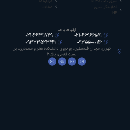
سرور DL380 G10
درباره ما
نمایندگی سرور
مقالات
HP
ارتباط با ما
021-66491749
021-66966591
09333523461
09355000116
تهران، میدان فلسطین، رو بروی دانشکده هنر و معماری، بن
بست فتحی، پلاک2