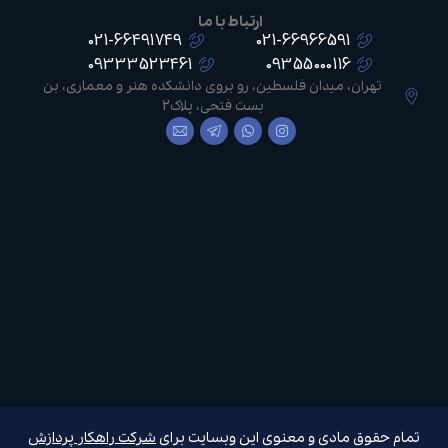
ارتباط با ما
021-66491749
021-66966591
09333523461
09355000116
تهران، میدان فلسطین، رو بروی دانشکده هنر و معماری، بن
بست فتحی، پلاک2
تمام حقوق مادی و معنوی این وبسایت برای
شرکت راهکار پردازش