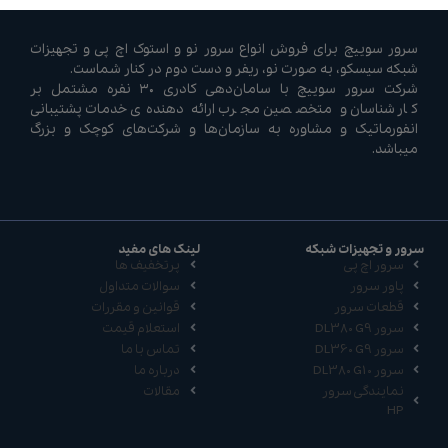
سرور سوییچ برای فروش انواع سرور نو و استوک اچ پی و تجهیزات
شبکه سیسکو، به صورت نو، ریفر و دست دوم در کنار شماست.
شرکت سرور سوییچ با سامان‌دهی کادری ۳۰ نفره مشتمل بر
کارشناسان و متخصصین مجرب ارائه دهنده‌ی خدمات پشتیبانی
انفورماتیک و مشاوره به سازمان‌ها و شرکت‌های کوچک و بزرگ
میباشد.
سرور و تجهیزات شبکه
لینک های مفید
سرور اچ پی
پرتخفیف ها
پاور سرور
سوالات متداول
قطعات سرور
قوانین و مقررات
سرور DL380 G9
استعلام قیمت
سرور DL360 G9
تماس با ما
سرور DL380 G10
درباره ما
نمایندگی سرور
مقالات
HP