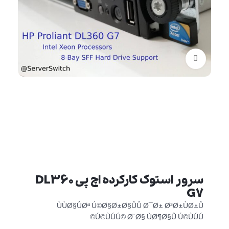
برای بزرگنمایی کلیک کنید
سرور استوک کارکرده اچ پی DL360
G7
ÙÙØ§ÛØª Ú©Ø§Ø±Ø§ÛÛ Ø¯Ø± Ø³Ø±ÙØ±Û
Ú©ÙÚÚ© Ø¨Ø§ ÙØ¶Ø§Û Ú©ÙÚÚ©