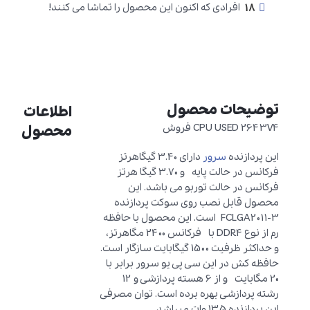
18
افرادی که اکنون این محصول را تماشا می کنند!
توضیحات محصول
اطلاعات
CPU USED 2643V4 فروش
محصول
این پردازنده
سرور
دارای 3.40 گیگاهرتز
فرکانس در حالت پایه و 3.70 گیگا هرتز
فرکانس در حالت توربو می باشد. این
محصول قابل نصب روی سوکت پردازنده
FCLGA2011-3
است. این محصول با حافظه
رم از نوع DDR4 با فرکانس 2400 مگاهرتز،
و حداکثر ظرفیت 1500 گیگابایت سازگار است.
حافظه کش در این سی پی یو سرور برابر با
20 مگابایت و از 6 هسته پردازشی و 12
رشته پردازشی بهره برده است. توان مصرفی
این پردازنده 135 وات میباشد.