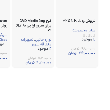
فروش رم ۳۲G ۱۰۶۰۰L
کیج DVD Media Bay
outer
برای سرور اچ پی DL380
روتر
G9
سایر محصولات
سوئیچ
موجود
لوازم جانبی
,
تجهیزات
Cisco
مو
متفرقه سرور
۴۸,۰۰۰,۰۰۰
تومان
موجود
۴۶,۰۰۰,۰۰۰
تومان
۰,۰۰۰
۰,۰۰۰
۵,۳۰۰,۰۰۰
تومان
۴,۳۰۰,۰۰۰
تومان