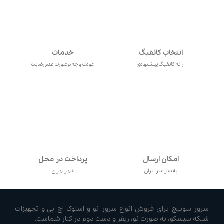
انتخاب کانفیگ
خدمات
ارائه کانفیگ پیشنهادی
عودت وجه درصورت عدم رضایت
امکان ارسال
پرداخت در محل
به سراسر ایران
شهر تهران
سرور سوییچ برای فروش انواع سرور نو و استوک اچ پی و تجهیزات
شبکه سیسکو، به صورت نو، ریفر و دست دوم در کنار شماست.