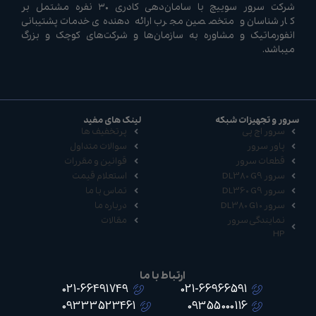
شرکت سرور سوییچ با سامان‌دهی کادری ۳۰ نفره مشتمل بر
کارشناسان و متخصصین مجرب ارائه دهنده‌ی خدمات پشتیبانی
انفورماتیک و مشاوره به سازمان‌ها و شرکت‌های کوچک و بزرگ
میباشد.
سرور و تجهیزات شبکه
لینک های مفید
سرور اچ پی
پرتخفیف ها
پاور سرور
سوالات متداول
قطعات سرور
قوانین و مقررات
سرور DL380 G9
استعلام قیمت
سرور DL360 G9
تماس با ما
سرور DL380 G10
درباره ما
نمایندگی سرور
مقالات
HP
ارتباط با ما
021-66491749
021-66966591
09333523461
09355000116