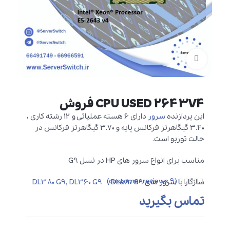
برای بزرگنمایی کلیک کنید
CPU USED 2643V4 فروش
این پردازنده
سرور
دارای 6 هسته عملیاتی و 12 رشته کاری ،
3.40 گیگاهرتز فرکانس پایه و 3.70 گیگاهرتز فرکانس در
حالت توربو است.
مناسب برای انواع سرور های HP در نسل G9
customer reviews)
9
(
سازگار با سرور های
DL380 G9, DL360 G9 , DL580 G9
تماس بگیرید