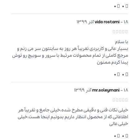
0
0
18 آذر 1399
–
vida rostami
با سلام
بسیار عالی و کاربردی.تقریباً هر روز به سایتتون سر می زنم و
مرجع کاملی از تمام محصولات مرتبط با سرور و سوییچ رو توش
پیدا کردم.ممنون
0
0
18 آذر 1399
–
mr.soleymani
خیلی نکات فنی و دقیقی مطرح شده،خیلی جامع و تقریباً هر
اطلاعاتی که از محصول انتظار داریم بدونیم اینجا هست.خیلی
خیلی عالی
0
0