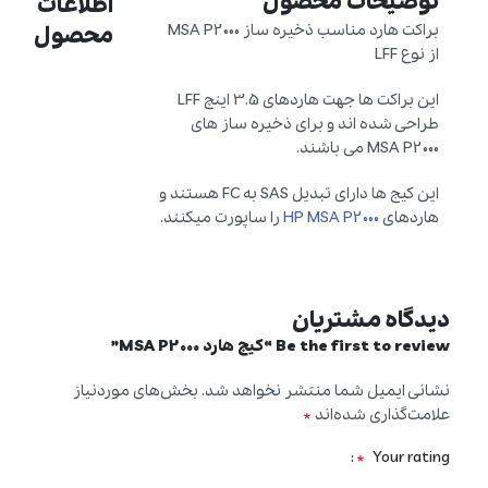
توضیحات محصول
اطلاعات
براکت هارد مناسب ذخیره ساز MSA P2000
محصول
از نوع LFF
این براکت ها جهت هاردهای 3.5 اینچ LFF
طراحی شده اند و برای ذخیره ساز های
MSA P2000 می باشند.
این کیج ها دارای تبدیل SAS به FC هستند و
هاردهای
HP MSA P2000
را ساپورت میکنند.
دیدگاه مشتریان
Be the first to review “کیج هارد MSA P2000”
نشانی ایمیل شما منتشر نخواهد شد.
بخش‌های موردنیاز
*
علامت‌گذاری شده‌اند
*
Your rating