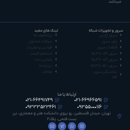
میباشد.
سرور و تجهیزات شبکه
لینک های مفید
سرور اچ پی
پرتخفیف ها
پاور سرور
سوالات متداول
قطعات سرور
قوانین و مقررات
سرور DL380 G9
استعلام قیمت
سرور DL360 G9
تماس با ما
سرور DL380 G10
درباره ما
نمایندگی سرور
مقالات
HP
ارتباط با ما
021-66491749
021-66966591
09333523461
09355000116
تهران، میدان فلسطین، رو بروی دانشکده هنر و معماری، بن
بست فتحی، پلاک2