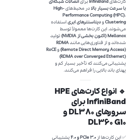
کارت‌های
InfiniBand
برای
اتصالات شبکه‌ای
با سرعت بسیار بالا
در محیط‌های
High-
Performance Computing (HPC)
،
Clustering
و
دیتاسنترهای ابری
استفاده
می‌شوند. این کارت‌ها معمولاً توسط
Mellanox (اکنون بخشی از NVIDIA)
تولید
شده‌اند و از فناوری‌هایی مانند
RDMA
(Remote Direct Memory Access)
و
RoCE
(RDMA over Converged Ethernet)
پشتیبانی می‌کنند که تأخیر بسیار کم و
پهنای باند بالایی را فراهم می‌کنند.
🔹 انواع کارت‌های HPE
InfiniBand برای
سرورهای DL380 و
DL360 G10
✅ این کارت‌ها از
PCIe 3.0 و 4.0
پشتیبانی