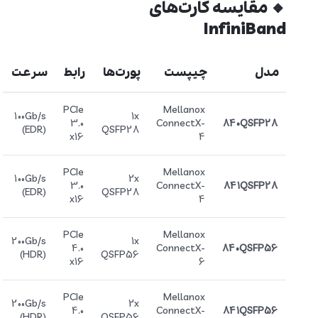
🔸 مقایسه کارت‌های
InfiniBand
مدل
چیپست
پورت‌ها
رابط
سرعت
PCIe
Mellanox
100Gb/s
1x
3.0
ConnectX-
840QSFP28
(EDR)
QSFP28
x16
4
PCIe
Mellanox
100Gb/s
2x
3.0
ConnectX-
841QSFP28
(EDR)
QSFP28
x16
4
PCIe
Mellanox
200Gb/s
1x
4.0
ConnectX-
840QSFP56
(HDR)
QSFP56
x16
6
PCIe
Mellanox
200Gb/s
2x
4.0
ConnectX-
841QSFP56
(HDR)
QSFP56