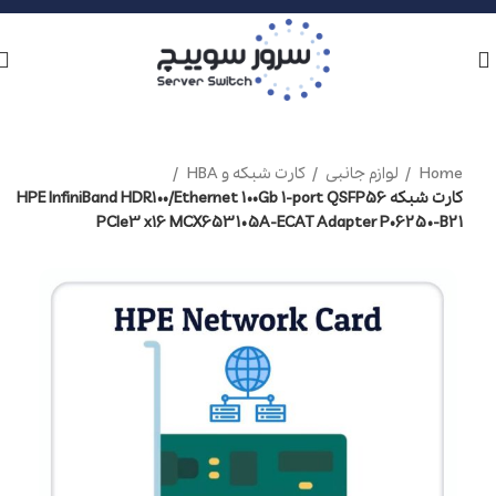
Home
لوازم جانبی
کارت شبکه و HBA
کارت شبکه HPE InfiniBand HDR100/Ethernet 100Gb 1-port QSFP56
PCIe3 x16 MCX653105A-ECAT Adapter P06250-B21