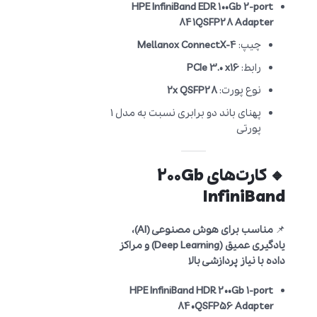
HPE InfiniBand EDR 100Gb 2-port
841QSFP28 Adapter
چیپ:
Mellanox ConnectX-4
رابط:
PCIe 3.0 x16
نوع پورت:
2x QSFP28
پهنای باند دو برابری نسبت به مدل 1
پورتی
🔸 کارت‌های 200Gb
InfiniBand
📌
مناسب برای هوش مصنوعی (AI)،
یادگیری عمیق (Deep Learning) و مراکز
داده با نیاز پردازشی بالا
HPE InfiniBand HDR 200Gb 1-port
840QSFP56 Adapter