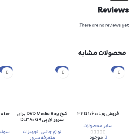
Reviews
There are no reviews yet.
محصولات مشابه
حراج
حراج
حراج
فروش رم ۳۲G ۱۰۶۰۰L
کیج DVD Media Bay برای
سرور اچ پی DL380 G9
سایر محصولات
لوازم جانبی
,
تجهیزات
سوئیچ
موجود
متفرقه سرور