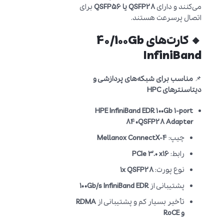
می‌کنند و دارای
QSFP28 یا QSFP56
برای
اتصال پرسرعت هستند.
🔸 کارت‌های 40/100Gb
InfiniBand
📌
مناسب برای شبکه‌های پردازشی و
دیتاسنترهای HPC
HPE InfiniBand EDR 100Gb 1-port
840QSFP28 Adapter
چیپ:
Mellanox ConnectX-4
رابط:
PCIe 3.0 x16
نوع پورت:
1x QSFP28
پشتیبانی از
100Gb/s InfiniBand EDR
تأخیر بسیار کم و پشتیبانی از
RDMA
و RoCE