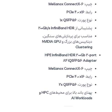
چیپ:
Mellanox ConnectX-6
رابط:
PCIe 4.0 x16
نوع پورت:
1x QSFP56
پشتیبانی از
200Gb/s InfiniBand HDR
مناسب برای پردازش‌های سنگین،
دیتابیس‌های بزرگ و
NVIDIA GPU
Clustering
HPE InfiniBand HDR 200Gb 2-port
841QSFP56 Adapter
چیپ:
Mellanox ConnectX-6
رابط:
PCIe 4.0 x16
نوع پورت:
2x QSFP56
پهنای باند بالا برای محیط‌های
HPC و
AI Workloads