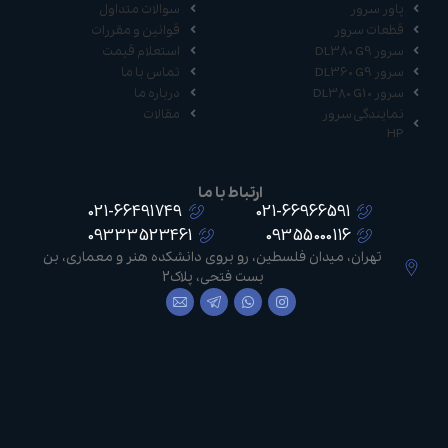
پاور سرور
سوالات متداول
قطعات سرور
قوانین و مقررات
سرور DL380 G9
استعلام قیمت
سرور DL360 G9
تماس با ما
سرور DL380 G10
درباره ما
نمایندگی سرور
مقالات
HP
ارتباط با ما
021-66491749
021-66966591
09333523461
09355000116
تهران، میدان فلسطین، رو بروی دانشکده هنر و معماری، بن
بست فتحی، پلاک2