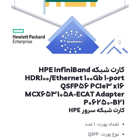
برای بزرگنمایی کلیک کنید
کارت شبکه HPE InfiniBand
HDR100/Ethernet 100Gb 1-port
QSFP56 PCIe3 x16
MCX653105A-ECAT Adapter
P06250-B21
کارت شبکه سرور HPE
تعداد پورت : 1 عدد
نوع پورت : QSFP