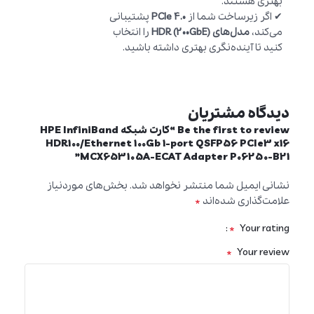
بهتری هستند.
✔ اگر زیرساخت شما از
PCIe 4.0
پشتیبانی
می‌کند،
مدل‌های HDR (200GbE)
را انتخاب
کنید تا آینده‌نگری بهتری داشته باشید.
دیدگاه مشتریان
Be the first to review “کارت شبکه HPE InfiniBand
HDR100/Ethernet 100Gb 1-port QSFP56 PCIe3 x16
MCX653105A-ECAT Adapter P06250-B21”
نشانی ایمیل شما منتشر نخواهد شد.
بخش‌های موردنیاز
*
علامت‌گذاری شده‌اند
*
Your rating
*
Your review