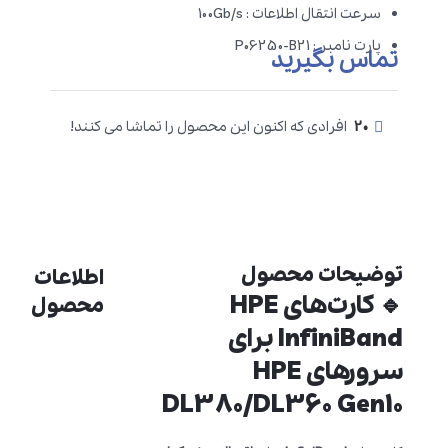
سرعت انتقال اطلاعات : 100Gb/s
پارت نامبر : P06250-B21
تماس بگیرید
20
افرادی که اکنون این محصول را تماشا می کنند!
توضیحات محصول
اطلاعات
🔹 کارت‌های HPE
محصول
InfiniBand برای
سرورهای HPE
DL380/DL360 Gen10