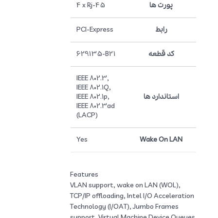
پورت ها
4 x Rj-45
رابط
PCI-Express
کد قطعه
629135-B21
IEEE 802.3,
IEEE 802.1Q,
استاندارد ها
IEEE 802.1p,
IEEE 802.3ad
(LACP)
Yes
Wake On LAN
Features
VLAN support, wake on LAN (WOL),
TCP/IP offloading, Intel I/O Acceleration
Technology (I/OAT), Jumbo Frames
support, Virtual Machine Device Queues