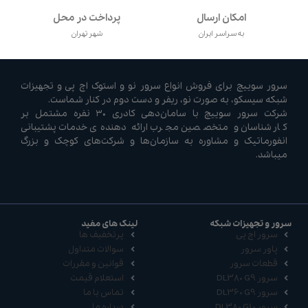
امکان ارسال
پرداخت در محل
به سراسر ایران
شهر تهران
سرور سوییچ برای فروش انواع سرور نو و استوک اچ پی و تجهیزات
شبکه سیسکو، به صورت نو، ریفر و دست دوم در کنار شماست.
شرکت سرور سوییچ با سامان‌دهی کادری ۳۰ نفره مشتمل بر
کارشناسان و متخصصین مجرب ارائه دهنده‌ی خدمات پشتیبانی
انفورماتیک و مشاوره به سازمان‌ها و شرکت‌های کوچک و بزرگ
میباشد.
سرور و تجهیزات شبکه
لینک های مفید
سرور اچ پی
پرتخفیف ها
پاور سرور
سوالات متداول
قطعات سرور
قوانین و مقررات
سرور DL380 G9
استعلام قیمت
سرور DL360 G9
تماس با ما
سرور DL380 G10
درباره ما