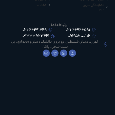
نمایندگی سرور
مقالات
HP
ارتباط با ما
021-66491749
021-66966591
09333523461
09355000116
تهران، میدان فلسطین، رو بروی دانشکده هنر و معماری، بن
بست فتحی، پلاک2