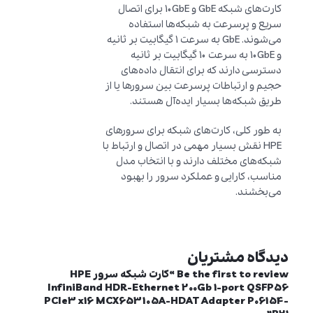
کارت‌های شبکه GbE و 10GbE برای اتصال
سریع و پرسرعت به شبکه‌ها استفاده
می‌شوند. GbE به سرعت 1 گیگابیت بر ثانیه
و 10GbE به سرعت 10 گیگابیت بر ثانیه
دسترسی دارند که برای انتقال داده‌های
حجیم و ارتباطات پرسرعت بین سرورها یا از
طریق شبکه‌ها بسیار ایده‌آل هستند.
به طور کلی، کارت‌های شبکه برای سرورهای
HPE نقش بسیار مهمی در اتصال و ارتباط با
شبکه‌های مختلف دارند و با انتخاب مدل
مناسب، کارایی و عملکرد سرور را بهبود
می‌بخشند.
دیدگاه مشتریان
Be the first to review “کارت شبکه سرور HPE
InfiniBand HDR-Ethernet 200Gb 1-port QSFP56
PCIe3 x16 MCX653105A-HDAT Adapter P06154-