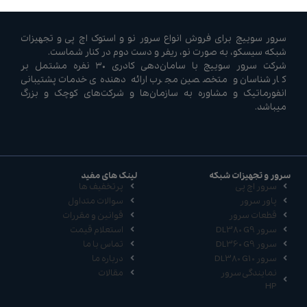
سرور سوییچ برای فروش انواع سرور نو و استوک اچ پی و تجهیزات
شبکه سیسکو، به صورت نو، ریفر و دست دوم در کنار شماست.
شرکت سرور سوییچ با سامان‌دهی کادری ۳۰ نفره مشتمل بر
کارشناسان و متخصصین مجرب ارائه دهنده‌ی خدمات پشتیبانی
انفورماتیک و مشاوره به سازمان‌ها و شرکت‌های کوچک و بزرگ
میباشد.
سرور و تجهیزات شبکه
لینک های مفید
سرور اچ پی
پرتخفیف ها
پاور سرور
سوالات متداول
قطعات سرور
قوانین و مقررات
سرور DL380 G9
استعلام قیمت
سرور DL360 G9
تماس با ما
سرور DL380 G10
درباره ما
نمایندگی سرور
مقالات
HP