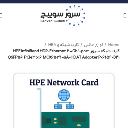
Home
لوازم جانبی
کارت شبکه و HBA
کارت شبکه سرور HPE InfiniBand HDR-Ethernet 200Gb 1-port
QSFP56 PCIe3 x16 MCX653105A-HDAT Adapter P06154-B21