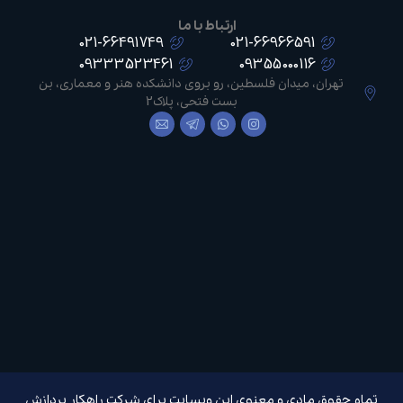
ارتباط با ما
021-66491749
021-66966591
09333523461
09355000116
تهران، میدان فلسطین، رو بروی دانشکده هنر و معماری، بن
بست فتحی، پلاک2
تمام حقوق مادی و معنوی این وبسایت برای
شرکت راهکار پردازش