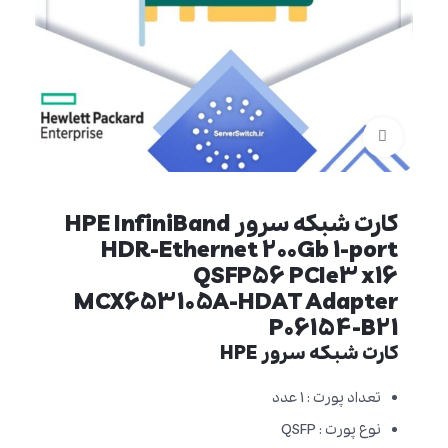
برای بزرگنمایی کلیک کنید
کارت شبکه سرور HPE InfiniBand
HDR-Ethernet 200Gb 1-port
QSFP56 PCIe3 x16
MCX653105A-HDAT Adapter
P06154-B21
کارت شبکه سرور HPE
تعداد پورت : 1 عدد
نوع پورت : QSFP