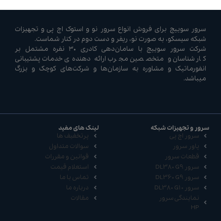
سرور سوییچ برای فروش انواع سرور نو و استوک اچ پی و تجهیزات
شبکه سیسکو، به صورت نو، ریفر و دست دوم در کنار شماست.
شرکت سرور سوییچ با سامان‌دهی کادری ۳۰ نفره مشتمل بر
کارشناسان و متخصصین مجرب ارائه دهنده‌ی خدمات پشتیبانی
انفورماتیک و مشاوره به سازمان‌ها و شرکت‌های کوچک و بزرگ
میباشد.
سرور و تجهیزات شبکه
لینک های مفید
سرور اچ پی
پرتخفیف ها
پاور سرور
سوالات متداول
قطعات سرور
قوانین و مقررات
سرور DL380 G9
استعلام قیمت
سرور DL360 G9
تماس با ما
سرور DL380 G10
درباره ما
نمایندگی سرور
مقالات
HP