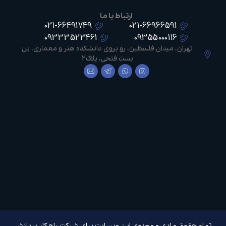
ارتباط با ما
021-66491749
021-66966591
09333523461
09355000116
تهران، میدان فلسطین، رو بروی دانشکده هنر و معماری، بن
بست فتحی، پلاک2