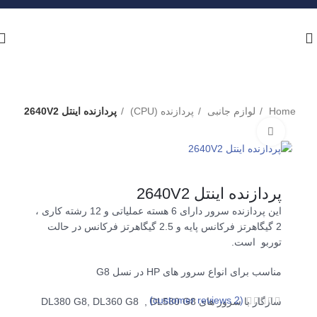
Home
لوازم جانبی
پردازنده (CPU)
پردازنده اینتل 2640V2
برای بزرگنمایی کلیک کنید
پردازنده اینتل 2640V2
این پردازنده سرور دارای 6 هسته عملیاتی و 12 رشته کاری ،
2 گیگاهرتز فرکانس پایه و 2.5 گیگاهرتز فرکانس در حالت
توربو است.
مناسب برای انواع سرور های HP در نسل G8
customer reviews)
2
(
سازگار با سرور های DL380 G8, DL360 G8 , DL580 G8