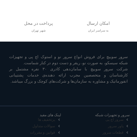
امکان ارسال
پرداخت در محل
به سراسر ایران
شهر تهران
سرور سوییچ برای فروش انواع سرور نو و استوک اچ پی و تجهیزات
شبکه سیسکو، به صورت نو، ریفر و دست دوم در کنار شماست.
شرکت سرور سوییچ با سامان‌دهی کادری ۳۰ نفره مشتمل بر
کارشناسان و متخصصین مجرب ارائه دهنده‌ی خدمات پشتیبانی
انفورماتیک و مشاوره به سازمان‌ها و شرکت‌های کوچک و بزرگ میباشد.
سرور و تجهیزات شبکه
لینک های مفید
سرور اچ پی
پرتخفیف ها
پاور سرور
سوالات متداول
قطعات سرور
قوانین و مقررات