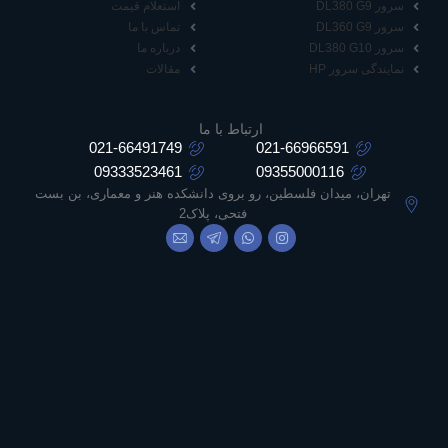
سرور DL380 G9
استعلام قیمت
سرور DL360 G9
تماس با ما
سرور DL380 G10
درباره ما
نمایندگی سرور HP
مقالات
ارتباط با ما
021-66491749
021-66966591
09333523461
09355000116
تهران، میدان فلسطین، رو بروی دانشکده هنر و معماری، بن بست
فتحی، پلاک2