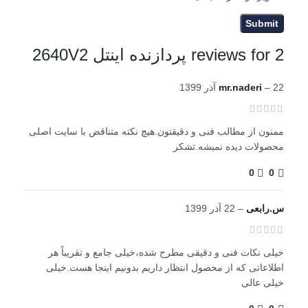
2 reviews for
پردازنده اینتل 2640V2
22 آذر 1399
–
mr.naderi
ممنون از مطالب فنی و دقیقتون.هیچ نکته متناقض با سایت اصلی
محصولات دیده نمیشه.تشکر
0
0
س.رابعی
–
22 آذر 1399
خیلی نکات فنی و دقیقی مطرح شده،خیلی جامع و تقریباً هر
اطلاعاتی که از محصول انتظار داریم بدونیم اینجا هست.خیلی
خیلی عالی