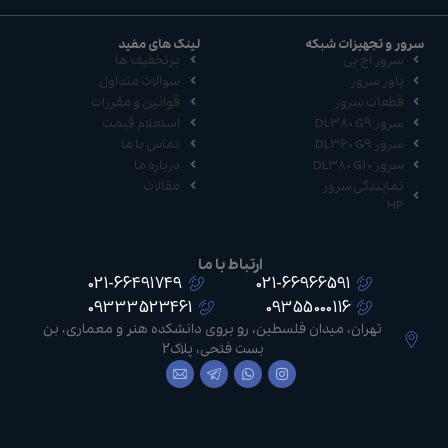
سرور و تجهیزات شبکه
لینک های مفید
سرور اچ پی
پرتخفیف ها
پاور سرور
سوالات متداول
قطعات سرور
قوانین و مقررات
سرور DL380 G9
استعلام قیمت
سرور DL360 G9
تماس با ما
سرور DL380 G10
درباره ما
نمایندگی سرور
مقالات
HP
ارتباط با ما
021-66491749
021-66966591
09333523461
09355000116
تهران، میدان فلسطین، رو بروی دانشکده هنر و معماری، بن
بست فتحی، پلاک2