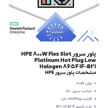
برای بزرگنمایی کلیک کنید
پاور سرور HPE 800W Flex Slot
Platinum Hot Plug Low
Halogen 865414-B21
مشخصات پاور سرور HPE
توان: 800W
مناسب سرور: G10
قابلیت HotPlug: دارد
پارت نامبر: 865414-B21