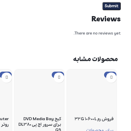
Reviews
There are no reviews yet.
محصولات مشابه
حراج
حراج
حراج
فروش رم ۳۲G ۱۰۶۰۰L
کیج DVD Media Bay
outer
برای سرور اچ پی DL380
روتر
G9
سایر محصولات