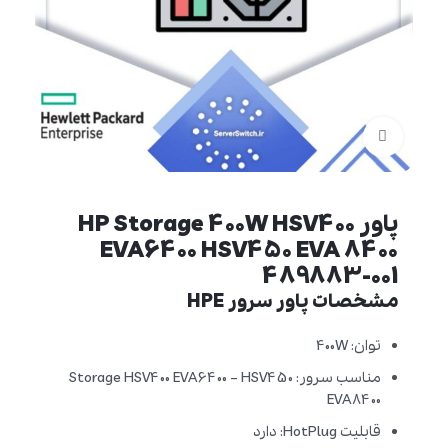
برای بزرگنمایی کلیک کنید
پاور HP Storage 400W HSV400
EVA6400 HSV450 EVA 8400
489883-001
مشخصات پاور سرور HPE
توان: 400W
مناسب سرور: Storage HSV400 EVA6400 – HSV450
EVA8400
قابلیت HotPlug: دارد