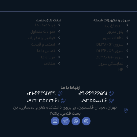
سرور و تجهیزات شبکه
لینک های مفید
سرور اچ پی
پرتخفیف ها
پاور سرور
سوالات متداول
قطعات سرور
قوانین و مقررات
سرور DL380 G9
استعلام قیمت
سرور DL360 G9
تماس با ما
سرور DL380 G10
درباره ما
نمایندگی سرور
مقالات
HP
ارتباط با ما
021-66491749
021-66966591
09333523461
09355000116
تهران، میدان فلسطین، رو بروی دانشکده هنر و معماری، بن
بست فتحی، پلاک2