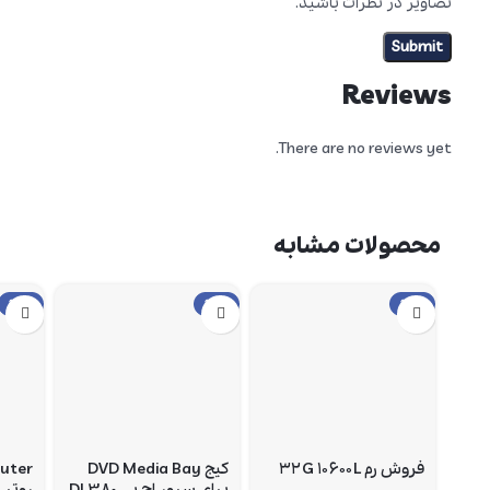
تصاویر در نظرات باشید.
Reviews
There are no reviews yet.
محصولات مشابه
حراج
حراج
حراج
فروش رم ۳۲G ۱۰۶۰۰L
کیج DVD Media Bay
outer
برای سرور اچ پی DL380
روتر