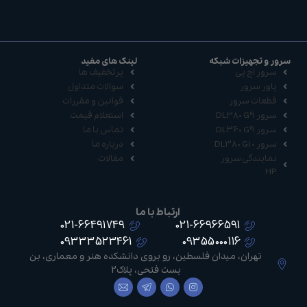
سرور و تجهیزات شبکه
لینک های مفید
سرور اچ پی
پرتخفیف ها
پاور سرور
سوالات متداول
قطعات سرور
قوانین و مقررات
سرور DL380 G9
استعلام قیمت
سرور DL360 G9
تماس با ما
سرور DL380 G10
درباره ما
نمایندگی سرور
مقالات
HP
ارتباط با ما
021-66491749
021-66966591
09333523461
09355000116
تهران، میدان فلسطین، رو بروی دانشکده هنر و معماری، بن
بست فتحی، پلاک2