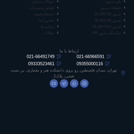
پاور سرور
سوالات متداول
قطعات سرور
قوانین و مقررات
سرور DL380 G9
استعلام قیمت
سرور DL360 G9
تماس با ما
سرور DL380 G10
درباره ما
نمایندگی سرور HP
مقالات
ارتباط با ما
021-66491749
021-66966591
09333523461
09355000116
تهران، میدان فلسطین، رو بروی دانشکده هنر و معماری، بن بست
فتحی، پلاک2