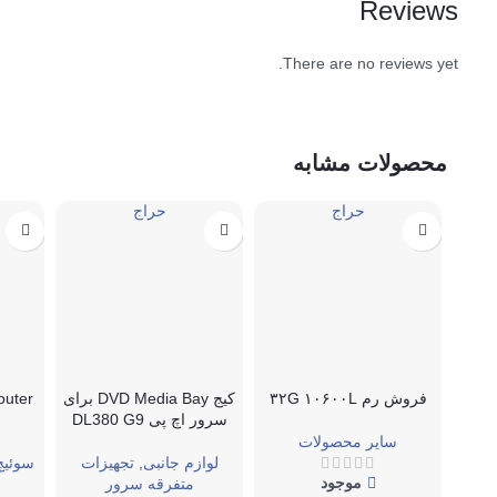
Reviews
There are no reviews yet.
محصولات مشابه
حراج
حراج
فروش رم ۳۲G ۱۰۶۰۰L
کیج DVD Media Bay برای
سرور اچ پی DL380 G9
سایر محصولات
لوازم جانبی
,
تجهیزات
سوئیچ
موجود
متفرقه سرور