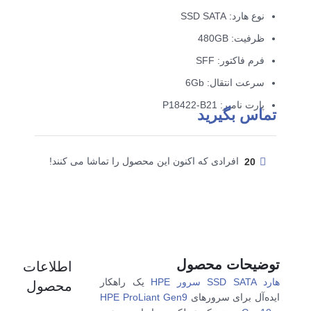
نوع هارد: SSD SATA
ظرفیت: 480GB
فرم فاکتور: SFF
سرعت انتقال: 6Gb
پارت نامبر: P18422-B21
تماس بگیرید
20
افرادی که اکنون این محصول را تماشا می کنند!
توضیحات محصول
اطلاعات
هارد SSD SATA سرور HPE
یک راهکار
محصول
ایده‌آل برای سرورهای
HPE ProLiant Gen9