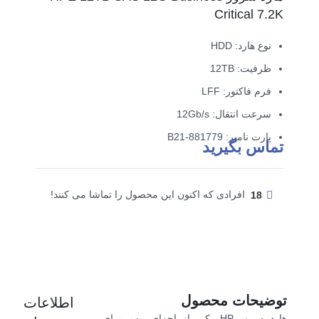
Critical 7.2K
نوع هارد: HDD
ظرفیت: 12TB
فرم فاکتور: LFF
سرعت انتقال: 12Gb/s
پارت نامبر: 881779-B21
تماس بگیرید
18
افرادی که اکنون این محصول را تماشا می کنند!
توضیحات محصول
اطلاعات
هارد سرور HP یکی از اجزای مهم برای