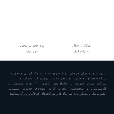
امکان ارسال
پرداخت در محل
به سراسر ایران
شهر تهران
سرور سوییچ برای فروش انواع سرور نو و استوک اچ پی و تجهیزات
شبکه سیسکو، به صورت نو، ریفر و دست دوم در کنار شماست.
شرکت سرور سوییچ با سامان‌دهی کادری ۳۰ نفره مشتمل بر
کارشناسان و متخصصین مجرب ارائه دهنده‌ی خدمات پشتیبانی
انفورماتیک و مشاوره به سازمان‌ها و شرکت‌های کوچک و بزرگ میباشد.