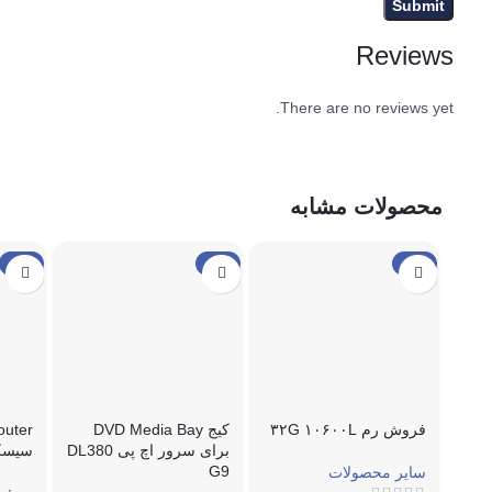
Reviews
There are no reviews yet.
محصولات مشابه
حراج
حراج
حراج
فروش رم ۳۲G ۱۰۶۰۰L
کیج DVD Media Bay
برای سرور اچ پی DL380
سیسک
G9
سایر محصولات