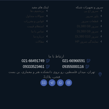
سرور و تجهیزات شبکه
لینک های مفید
سرور اچ پی
پرتخفیف ها
پاور سرور
سوالات متداول
قطعات سرور
قوانین و مقررات
سرور DL380 G9
استعلام قیمت
سرور DL360 G9
تماس با ما
سرور DL380 G10
درباره ما
نمایندگی سرور HP
مقالات
ارتباط با ما
021-66491749
021-66966591
09333523461
09355000116
تهران، میدان فلسطین، رو بروی دانشکده هنر و معماری، بن بست
فتحی، پلاک2