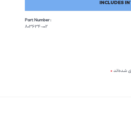
INCLUDES IN
Part Number :
803634-002
*
ی شده‌اند