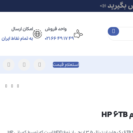
 بگیرید 📣
واحد فروش
امکان ارسال
49 17 49 66 021
به تمام نقاط ایران
استعلام قیمت
HP
هارد سرور مدل 6TB SAS 7.2k یک هارد اینترنال 3.5 اینچی از نوع HDD است که توسط کمپانی HP