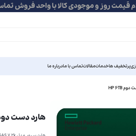
ام قیمت روز و موجودی کالا با واحد فروش تماس
زی
پرتخفیف ها
خدمات
مقالات
تماس با ما
درباره ما
وم HP 6TB
هارد دست دوم  6TB