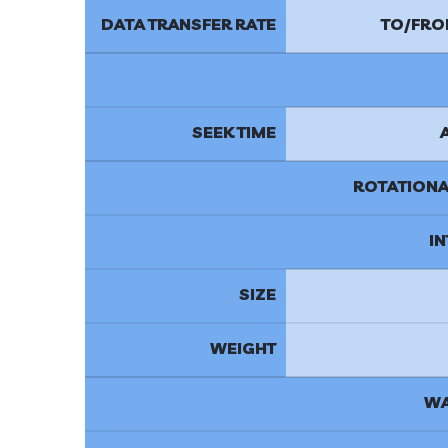
DATA TRANSFER RATE
TO/FRO
SEEK TIME
ROTATIONA
I
SIZE
WEIGHT
WA