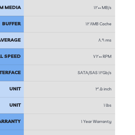
M MEDIA
1200 MB/s
BUFFER
128MB Cache
AVERAGE
8.9 ms
L SPEED
7200 RPM
NTERFACE
SATA/SAS 12Gb/s
UNIT
3.5 inch
UNIT
1 lbs
RRANTY
1 Year Warranty