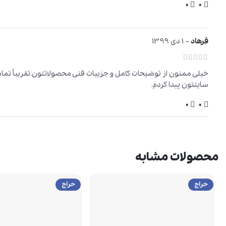
0
0
فرهاد
–
1 دی 1399
خیلی ممنون از توضیحات کامل و جزییات فنی محصولاتتون.تقریباً تمام ا
سایتتون پیدا کردم.
0
0
محصولات مشابه
حراج
حراج