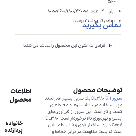
SFF)
پاور : 2 عدد 800w/1600/1800/2200w
ابعاد: رک مونت 2 یونیت
تماس بگیرید
10
افرادی که اکنون این محصول را تماشا می کنند!
توضیحات محصول
اطلاعات
سرور DL380 G11
یک سرور بسیار قدرتمند
محصول
و پر استفاده در دیتاسنترها و محیط‌های
کسب و کار است. این سرور از فن‌آوری‌های
ایمنی و بهره‌وری بالا برخوردار است. DL380
خانواده
Gen11 دارای ساختار قوی و قابل اطمینانی
پردازنده
است که باعث مقاومت در برابر خطاها و