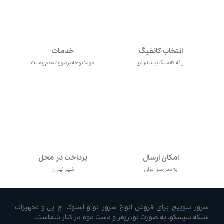
انتخاب کانفیگ
خدمات
ارائه کانفیگ پیشنهادی
عودت وجه درصورت عدم رضایت
امکان ارسال
پرداخت در محل
به سراسر ایران
شهر تهران
سرور سوییچ برای فروش انواع سرور نو و استوک اچ پی و تجهیزات
شبکه سیسکو، به صورت نو، ریفر و دست دوم در کنار شماست.