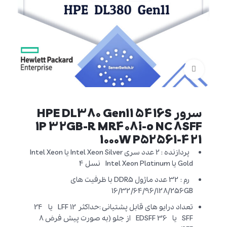
برای بزرگنمایی کلیک کنید
سرور HPE DL380 Gen11 5416S
1P 32GB-R MR408i-o NC 8SFF
1000W P52561-421
پردازنده : 2 عدد سری Intel Xeon Silver یا Intel Xeon
Gold یا Intel Xeon Platinum نسل 4
رم : 32 عدد ماژول DDR5 با ظرفیت های
16/32/64/96/128/256GB
تعداد درایو های قابل پشتیانی :حداکثر 12 LFF یا 24
SFF یا 36 EDSFF از جلو (به صورت پیش فرض 8