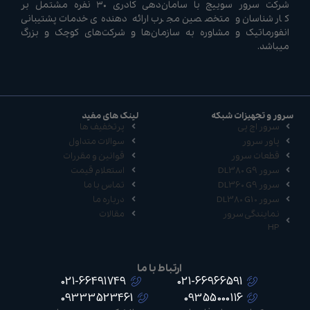
شرکت سرور سوییچ با سامان‌دهی کادری ۳۰ نفره مشتمل بر
کارشناسان و متخصصین مجرب ارائه دهنده‌ی خدمات پشتیبانی
انفورماتیک و مشاوره به سازمان‌ها و شرکت‌های کوچک و بزرگ
میباشد.
سرور و تجهیزات شبکه
لینک های مفید
سرور اچ پی
پرتخفیف ها
پاور سرور
سوالات متداول
قطعات سرور
قوانین و مقررات
سرور DL380 G9
استعلام قیمت
سرور DL360 G9
تماس با ما
سرور DL380 G10
درباره ما
نمایندگی سرور
مقالات
HP
ارتباط با ما
021-66491749
021-66966591
09333523461
09355000116