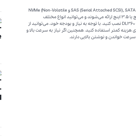
سرور HPE ProLiant DL360 Gen11 از انواع هاردهای SAS (Serial Attached SCSI), SATA (Serial ATA) و NVMe (Non-Volatile
Memory Express) پشتیبانی می‌کند. این هاردها به صورت 2.5 اینچ یا 3.5 اینچ ارائه می‌شوند و می‌توانید انواع مختلف
هارد‌دیسک‌های با ظرفیت‌ها و سرعت‌های مختلف را بر روی DL360 Gen11 نصب کنید. با توجه به نیاز و بودجه خود، می‌توانید از
ی SAS برای عملکرد و پایداری بالاتر یا از هاردهای SATA برای هزینه کمتر استفاده کنید. همچنین اگر نیاز به سرعت بالا و