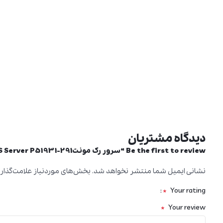
دیدگاه مشتریان
Be the first to review “سرور رک مونتHPE DL360 G11 5416S 1P 32GB-R NC 8SFF 800W PS Server P51931-291”
نشانی ایمیل شما منتشر نخواهد شد.
بخش‌های موردنیاز علامت‌گذار
*
Your rating
*
Your review