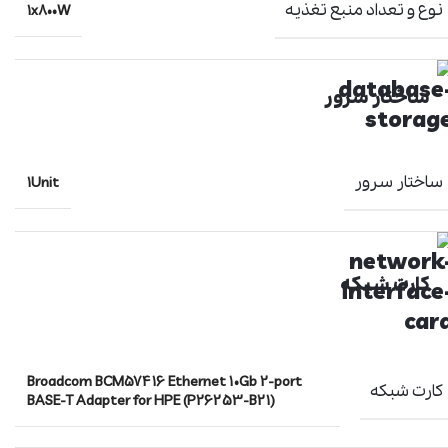
نوع و تعداد منبع تغذیه
1x800W
ساختار سرور
ساختار سرور
1Unit
کارت شبکه
Broadcom BCM57416 Ethernet 10Gb 2-port
کارت شبکه
BASE-T Adapter for HPE (P26253-B21)