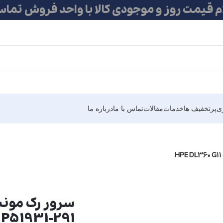
ام قیمت روز و موجودی کالا با واحد فروش تماس
ی
پرتخفیف ها
خدمات
مقالات
تماس با ما
درباره ما
r P51931-291