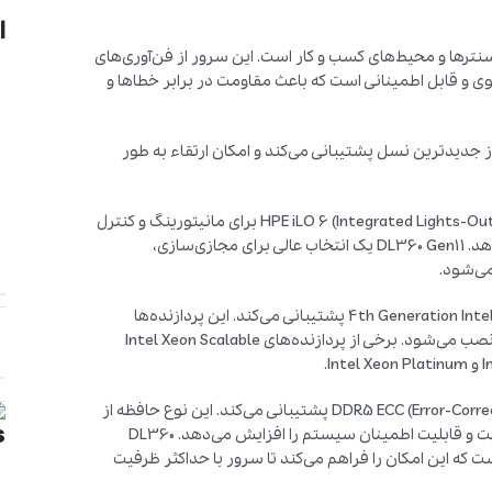
ا
نترها و محیط‌های کسب و کار است. این سرور از فن‌آوری‌های
وردار است. DL360 Gen11 دارای ساختار قوی و قابل اطمینانی است که باعث مقاومت در برابر خطاها و
ن سرور از پردازنده‌های 4th Generation Intel Xeon Scalable از جدیدترین نسل پشتیبانی می‌کند و امکان ارتقاء به طور
همچنین، این سرور از تکنولوژی‌های مدیریت پیشرفته‌ای مانند HPE iLO 6 (Integrated Lights-Out) برای مانیتورینگ و کنترل
از راه دور سرور استفاده می‌کند که امنیت و کارایی را افزایش می‌دهد. DL360 Gen11 یک انتخاب عالی برای مجازی‌سازی،
می‌شود.
سرور DL360 G11 معمولاً از پردازنده‌های 4th Generation Intel Xeon Scalable Family پشتیبانی می‌کند. این پردازنده‌ها
نسل‌های مختلفی دارند که با توجه به نیازهای کاربر بر روی سرور نصب می‌شود. برخی از پردازنده‌های Intel Xeon Scalable
در مورد نوع رم، سرور DL360 G11 از انواع حافظه‌های DDR5 ECC (Error-Correcting Code) پشتیبانی می‌کند. این نوع حافظه از
تکنولوژی ECC برای کاهش خطاهای حافظه استفاده می‌کند و امنیت و قابلیت اطمینان سیستم را افزایش می‌دهد. DL360
 دارای اسلات‌های بسیاری برای نصب و ارتقاء حافظه RAM است که این امکان را فراهم می‌کند تا سرور با حداکثر ظرفیت