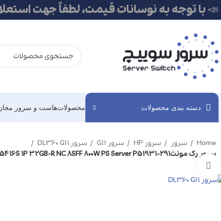
📣 با توجه به نوسانات قیمت، لطفاً جهت استعل
دسته بندی محصولات
محصولات
هاست و سرور مجاز
Home
سرور
سرور HP
سرور G11
سرور DL360 G11
سرور رک مونتHPE DL360 G11 5416S 1P 32GB-R NC 8SFF 800W PS Server P51931-291
برای بزرگنمایی کلیک کنید