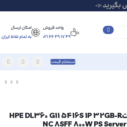
 بگیرید 📣
واحد فروش
امکان ارسال
49 17 49 66 021
به تمام نقاط ایران
استعلام قیمت
سرور رک مونتHPE DL360 G11 5416S 1P 32GB-R
NC 8SFF 800W PS Serve