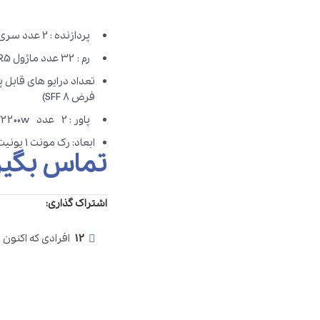
پردازنده : 2 عدد سری Intel Xeon Silver یا Intel Xeon Gold یا Intel Xeon Platinum نسل 4
رم : 32 عدد ماژول DDR5 با ظرفیت های 16/32/64/96/128/256GB
فرض 8 SFF)
پاور : 2 عدد 800w/1600/1800/2200w
ابعاد: رک مونت 1 یونیت
تماس بگیر
اشتراک گذاری:
12
افرادی که اکنون 