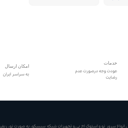
خدمات
امکان ارسال
عودت وجه درصورت عدم
به سراسر ایران
رضایت
نواع سرور نو و استوک اچ پی و تجهیزات شبکه سیسکو، به صورت نو، ریفر 