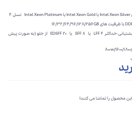
تعداد درایو های قابل پشتیانی :حداکثر 4 LFF یا 8 SFF یا 20 EDSFF از جلو (به صورت پیش
ید
این محصول را تماشا می کنند!