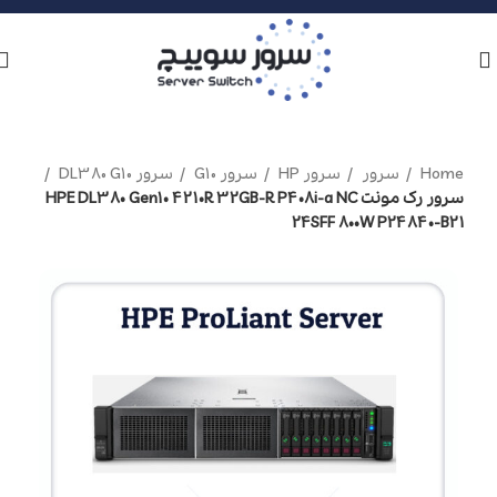
Home
سرور
سرور HP
سرور G10
سرور DL380 G10
سرور رک مونت HPE DL380 Gen10 4210R 32GB-R P408i-a NC
24SFF 800W P24840-B21