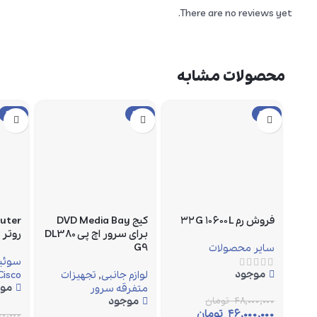
There are no reviews yet.
محصولات مشابه
حراج
حراج
حراج
فروش رم ۳۲G ۱۰۶۰۰L
کیج DVD Media Bay
outer
برای سرور اچ پی DL380
روتر
G9
سایر محصولات
سوئیچ
موجود
لوازم جانبی
,
تجهیزات
Cisco
مو
متفرقه سرور
۴۸,۰۰۰,۰۰۰
تومان
موجود
۴۶,۰۰۰,۰۰۰
تومان
۰,۰۰۰