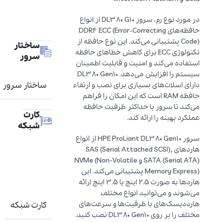
در مورد نوع رم، سرور DL380 G10 از انواع
حافظه‌های DDR4 ECC (Error-Correcting
Code) پشتیبانی می‌کند. این نوع حافظه از
ساختار
تکنولوژی ECC برای کاهش خطاهای حافظه
سرور
استفاده می‌کند و امنیت و قابلیت اطمینان
سیستم را افزایش می‌دهد. DL380 Gen10
ساختار سرور
دارای اسلات‌های بسیاری برای نصب و ارتقاء
حافظه RAM است که این امکان را فراهم
می‌کند تا سرور با حداکثر ظرفیت حافظه
کارت
عملکرد بهینه را ارائه کند.
شبکه
سرور HPE ProLiant DL380 Gen10 از انواع
هاردهای SAS (Serial Attached SCSI),
SATA (Serial ATA) و NVMe (Non-Volatile
Memory Express) پشتیبانی می‌کند. این
هاردها به صورت 2.5 اینچ یا 3.5 اینچ ارائه
می‌شوند و می‌توانید انواع مختلف
هارد‌دیسک‌های با ظرفیت‌ها و سرعت‌های
کارت شبکه
مختلف را بر روی DL380 Gen10 نصب کنید.