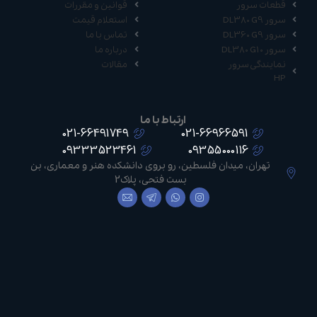
قطعات سرور
قوانین و مقررات
سرور DL380 G9
استعلام قیمت
سرور DL360 G9
تماس با ما
سرور DL380 G10
درباره ما
نمایندگی سرور
مقالات
HP
ارتباط با ما
021-66491749
021-66966591
09333523461
09355000116
تهران، میدان فلسطین، رو بروی دانشکده هنر و معماری، بن
بست فتحی، پلاک2