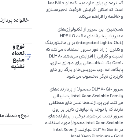
گسترده‌ای برای هارد دیسک‌ها و حافظه‌ها
است که امکان افزایش ظرفیت ذخیره‌سازی
و حافظه را فراهم می‌کند.
خانواده پردازن
همچنین، این سرور از تکنولوژی‌های
مدیریت پیشرفته‌ای مانند HPE iLO
(Integrated Lights-Out) برای مانیتورینگ
نوع و
و کنترل از راه دور سرور استفاده می‌کند که
تعداد
امنیت و کارایی را افزایش می‌دهد. DL380
منبع
Gen10 یک انتخاب عالی برای مجازی‌سازی،
تغذیه
پایگاه‌داده، وب‌سرویس‌ها و بارگذاری‌های
کاربردی دیگر محسوب می‌شود.
سرور DL380 G10 معمولاً از پردازنده‌های
Intel Xeon Scalable Family پشتیبانی
می‌کند. این پردازنده‌ها نسل‌های مختلفی
دارند که با توجه به نیازهای کاربر بر روی
نوع و تعداد من
سرور نصب می‌شود. برخی از پردازنده‌های
Intel Xeon Scalable معمولاً مورد استفاده
در DL380 Gen10 عبارتند از Intel Xeon
Gold و Intel Xeon Platinum.