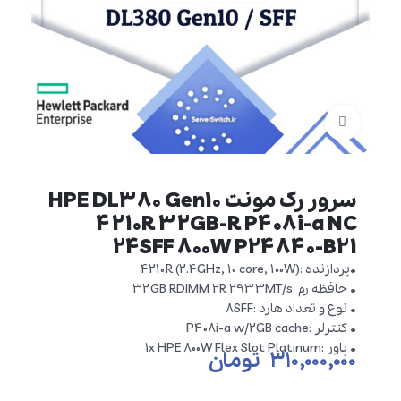
برای بزرگنمایی کلیک کنید
سرور رک مونت HPE DL380 Gen10
4210R 32GB-R P408i-a NC
24SFF 800W P24840-B21
•پردازنده :4210R (2.4GHz, 10 core, 100W)
• حافظه رم :32GB RDIMM 2R 2933MT/s
• نوع و تعداد هارد :8SFF
• کنترلر :P408i-a w/2GB cache
• پاور :1x HPE 800W Flex Slot Platinum
۳۱۰,۰۰۰,۰۰۰
تومان