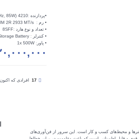
•پردازنده :4210 (10core, 2.2 GHz, 85W)
• رم : 16GB RDIMM 2R 2933 MT/s
• تعداد و نوع هارد :8SFF
• کنترلر : P408i-a/2GB with Smart Storage Battery
• پاور: 1x 500W
۲۰,۰۰۰,۰۰۰
17
افرادی که اکنون
ا
نترها و محیط‌های کسب و کار است. این سرور از فن‌آوری‌های
 برخوردار است. DL360 Gen10 دارای ساختار قوی و قابل اطمینانی است که باعث مقاومت در برابر خطاها