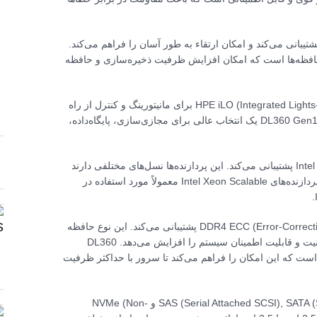
Intel Xeon Sca از جدیدترین نسل پشتیبانی می‌کند و امکان ارتقاء به طور آسان را فراهم می‌کند.
ک‌ها و حافظه‌ها است که امکان افزایش ظرفیت ذخیره‌سازی و حافظه
همچنین، این سرور از تکنولوژی‌های مدیریت پیشرفته‌ای مانند HPE iLO (Integrated Lights-Out) برای مانیتورینگ و کنترل از راه
دور سرور استفاده می‌کند که امنیت و کارایی را افزایش می‌دهد. DL360 Gen10 یک انتخاب عالی برای مجازی‌سازی، پایگاه‌داده،
سرور DL360 G10 معمولاً از پردازنده‌های Intel Xeon Scalable Family پشتیبانی می‌کند. این پردازنده‌ها نسل‌های مختلفی دارند
که با توجه به نیازهای کاربر بر روی سرور نصب می‌شود. برخی از پردازنده‌های Intel Xeon Scalable معمولاً مورد استفاده در
در مورد نوع رم، سرور DL360 G10 از انواع حافظه‌های DDR4 ECC (Error-Correcting Code) پشتیبانی می‌کند. این نوع حافظه
از تکنولوژی ECC برای کاهش خطاهای حافظه استفاده می‌کند و امنیت و قابلیت اطمینان سیستم را افزایش می‌دهد. DL360
Gen دارای اسلات‌های بسیاری برای نصب و ارتقاء حافظه RAM است که این امکان را فراهم می‌کند تا سرور با حداکثر ظرفیت
سرور HPE ProLiant DL360 Gen10 از انواع هاردهای SAS (Serial Attached SCSI), SATA (Serial ATA) و NVMe (Non-