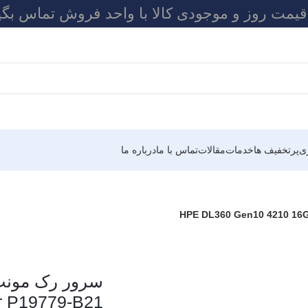
 قیمت روز و موجودی کالا با واحد فروش تماس بگی
ی
پرتخفیف ها
خدمات
مقالات
تماس با ما
درباره ما
r P19779-B21