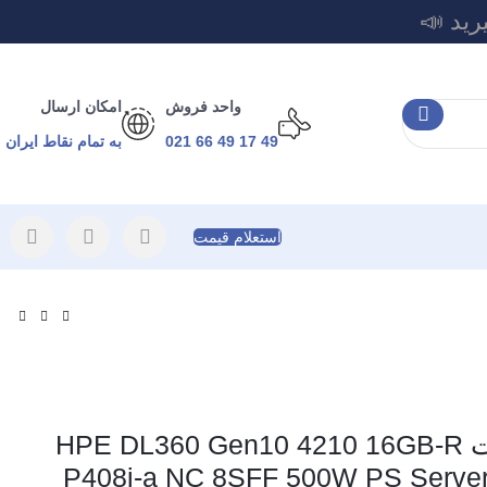
رید 📣
واحد فروش
امکان ارسال
49 17 49 66 021
به تمام نقاط ایران
استعلام قیمت
سرور رک مونت HPE DL360 Gen10 4210 16GB-R
P408i-a NC 8SFF 500W PS Serve