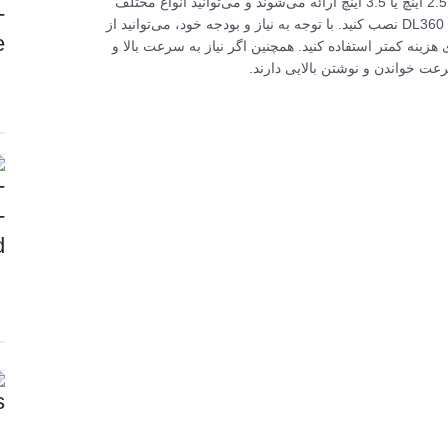
Volatile Memory Express) پشتیبانی می‌کند. این هاردها به صورت 2.5 اینچ یا 3.5 اینچ ارائه می‌شوند و می‌توانید انواع مختلف
هارد‌دیسک‌های با ظرفیت‌ها و سرعت‌های مختلف را بر روی DL360 Gen10 نصب کنید. با توجه به نیاز و بودجه خود، می‌توانید از
SA برای عملکرد و پایداری بالاتر یا از هاردهای SATA برای هزینه کمتر استفاده کنید. همچنین اگر نیاز به سرعت بالا و