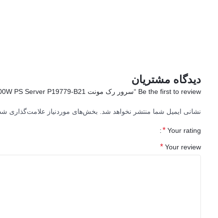
دیدگاه مشتریان
Be the first to review “سرور رک مونت HPE DL360 Gen10 4210 16GB-R P408i-a NC 8SFF 500W PS Server P19779-B21”
نشانی ایمیل شما منتشر نخواهد شد.
بخش‌های موردنیاز علامت‌گذاری شده
*
Your rating
*
Your review