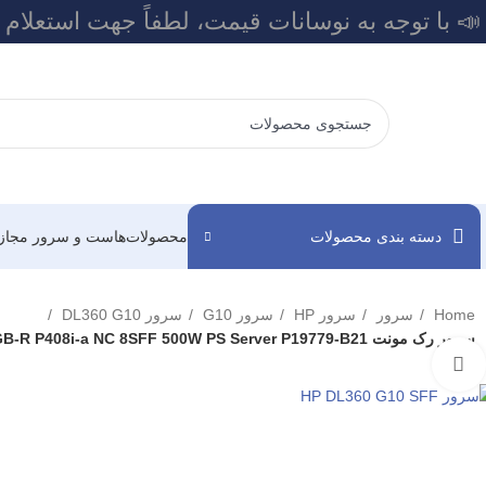
📣 با توجه به نوسانات قیمت، لطفاً جهت استعلام
دسته بندی محصولات
محصولات
هاست و سرور مجاز
Home
سرور
سرور HP
سرور G10
سرور DL360 G10
سرور رک مونت HPE DL360 Gen10 4210 16GB-R P408i-a NC 8SFF 500W PS Server P19779-B21
برای بزرگنمایی کلیک کنید