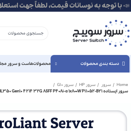
📣 با توجه به نوسانات قیمت، لطفاً جهت استعل
دسته بندی محصولات
محصولات
هاست و سرور مجا
Home
سرور
سرور HP
سرور G10
سرور ایستاده HPE ML350 Gen10 4214 32G 8SFF P408i-a 1x800W P11052-B21