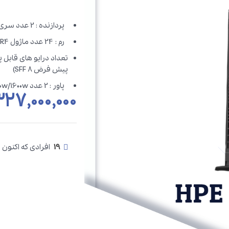
پردازنده : 2 عدد سری Intel Xeon Silver یا Intel Xeon Gold یا Intel Xeon Platinum
رم : 24 عدد ماژول DDR4 با ظرفیت های 16/32/64/128GB
پیش فرض 8 SFF)
پاور : 2 عدد 800w/1600w
۲۷,۰۰۰,۰۰۰
19
افرادی که اکنون 