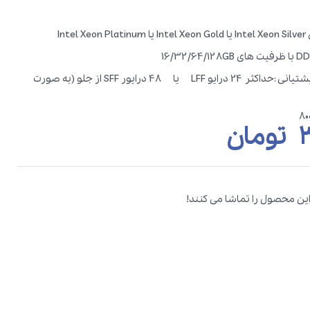
تعداد درایو های قابل پشتیانی :حداکثر 24 درایو LFF یا 48 درایور SFF از جلو (به صورت
۳
تومان
این محصول را تماشا می کنند!