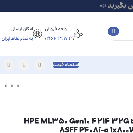
 بگیرید 📣
واحد فروش
امکان ارسال
49 17 49 66 021
به تمام نقاط ایران
استعلام قیمت
سرور ایستاده HPE ML350 Gen10 4214 32G
8SFF P408i-a 1x800