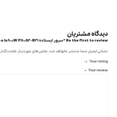
دیدگاه مشتریان
Be the first to review “سرور ایستاده HPE ML350 Gen10 4214 32G 8SFF P408i-a 1x800W P11052-B21”
نشانی ایمیل شما منتشر نخواهد شد.
بخش‌های موردنیاز علامت‌گذار
*
Your rating
*
Your review