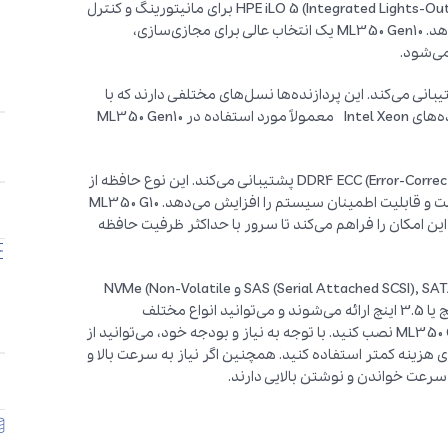
همچنین، این سرور از تکنولوژی‌های مدیریت پیشرفته‌ای مانند HPE iLO 5 (Integrated Lights-Out) برای مانیتورینگ و کنترل
از راه دور سرور استفاده می‌کند که امنیت و کارایی را افزایش می‌دهد. ML350 Gen10 یک انتخاب عالی برای مجازی‌سازی،
می‌شود.
ML350  معمولاً از پردازنده‌های Intel Xeon Family پشتیبانی می‌کند. این پردازنده‌ها نسل‌های مختلفی دارند که با
توجه به نیازهای کاربر بر روی سرور نصب می‌شود. برخی از پردازنده‌های Intel Xeon معمولاً مورد استفاده در ML350 Gen10
در مورد نوع رم، سرور ML350 G10 از انواع حافظه‌های DDR4 ECC (Error-Correcting Code) پشتیبانی می‌کند. این نوع حافظه از
تکنولوژی ECC برای کاهش خطاهای حافظه استفاده می‌کند و امنیت و قابلیت اطمینان سیستم را افزایش می‌دهد. ML350 G10
 بسیاری برای نصب و ارتقاء حافظه RAM است که این امکان را فراهم می‌کند تا سرور با حداکثر ظرفیت حافظه
سرور HPE ProLiant ML350 G10 از انواع هاردهای SAS (Serial Attached SCSI), SATA (Serial ATA) و NVMe (Non-Volatile
Memory Express) پشتیبانی می‌کند. این هاردها به صورت 2.5 اینچ یا 3.5 اینچ ارائه می‌شوند و می‌توانید انواع مختلف
هارد‌دیسک‌های با ظرفیت‌ها و سرعت‌های مختلف را بر روی ML350 Gen10 نصب کنید. با توجه به نیاز و بودجه خود، می‌توانید از
ی SAS برای عملکرد و پایداری بالاتر یا از هاردهای SATA برای هزینه کمتر استفاده کنید. همچنین اگر نیاز به سرعت بالا و