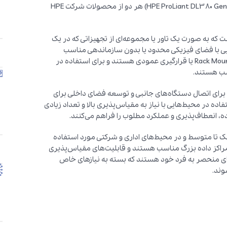
سرورهای ML (مانند HPE ProLiant ML350 Gen10) و DL (مانند HPE ProLiant DL380 Gen10) هر دو از محصولات شرکت HPE
 یا قرارگیری افقی است که به صورت یک تاور یا مجموعه‌ای از تجهیزاتی که در یک
 با فضای فیزیکی محدود یا بدون سازماندهی مناسب
موقعیت دادن سرور‌ها مفید هستند. – سرورهای DL به صورت Rack Mount یا قرارگیری عمودی هستند و برای استفاده در
سب هستند.
ترده‌تری برای اتصال دستگاه‌های جانبی و توسعه فضای داخلی برای
 دارند. – سرورهای DL بیشتر برای استفاده در محیط‌هایی با نیاز به مقیاس‌پذیری بالا و تعداد زیادی
ه، انعطاف‌پذیری و عملکرد مطلوب را فراهم می‌کنند.
ه‌های کوچک تا متوسط و در محیط‌های اداری و شرکتی مورد استفاده
 سرویس دهنده و مراکز داده بزرگ مناسب هستند و قابلیت‌های مقیاس‌پذیری
ارای قابلیت‌ها و ویژگی‌های منحصر به فرد خود هستند که بسته به نیازهای خاص
وند.