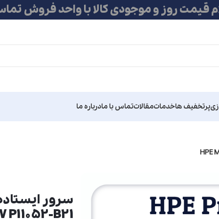
ام قیمت روز و موجودی کالا با واحد فروش تماس
زی
پرتخفیف ها
خدمات
مقالات
تماس با ما
درباره ما
W P11052-B21