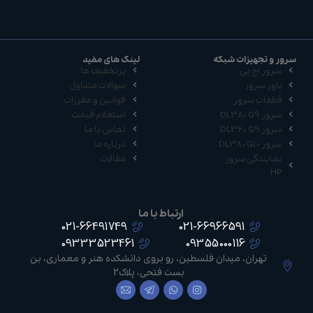
سرور و تجهیزات شبکه
لینک های مفید
سرور اچ پی
پرتخفیف ها
پاور سرور
سوالات متداول
قطعات سرور
قوانین و مقررات
سرور DL380 G9
استعلام قیمت
سرور DL360 G9
تماس با ما
سرور DL380 G10
درباره ما
نمایندگی سرور
مقالات
HP
ارتباط با ما
021-66491749
021-66966591
09333523461
09355000116
تهران، میدان فلسطین، رو بروی دانشکده هنر و معماری، بن
بست فتحی، پلاک2