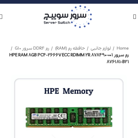
Home
لوازم جانبی
حافظه رم (RAM)
رم DDR4 سرور G10
رم سرور HPE RAM 8GB PC4-2666V ECC RDIMM 2R 878490-001
876181-B21