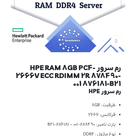
برای بزرگنمایی کلیک کنید
رم سرور HPE RAM 8GB PC4-
2666V ECC RDIMM 2R 878490-
001 876181-B21
رم سرور HPE
ظرفیت : 8GB
فرکانس: 2666
پارت نامبر: 878490-001 – 876181-B21
نوع ماژول : DDR4