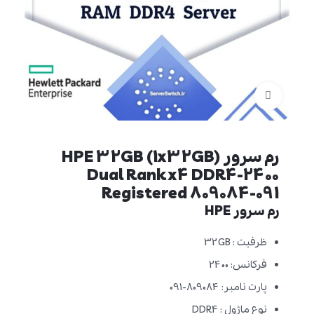
برای بزرگنمایی کلیک کنید
رم سرور HPE 32GB (1x32GB)
Dual Rank x4 DDR4-2400
Registered 809084-091
رم سرور HPE
ظرفیت : 32GB
فرکانس: 2400
پارت نامبر: 809084-091
نوع ماژول : DDR4