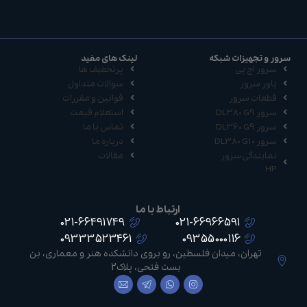
سرور و تجهیزات شبکه
لینک های مفید
سرور اچ پی
پرتخفیف ها
پاور سرور
سوالات متداول
قطعات سرور
قوانین و مقررات
سرور DL380 G9
استعلام قیمت
سرور DL360 G9
تماس با ما
سرور DL380 G10
درباره ما
نمایندگی سرور
مقالات
HP
ارتباط با ما
021-66491749
021-66966591
09333523461
09355000116
تهران، میدان فلسطین، رو بروی دانشکده هنر و معماری، بن
بست فتحی، پلاک2