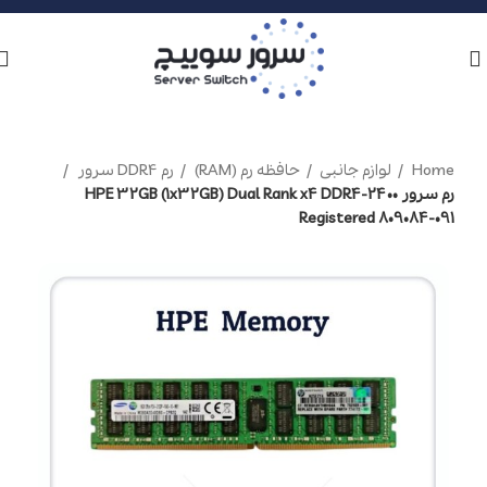
Home
لوازم جانبی
حافظه رم (RAM)
رم DDR4 سرور
رم سرور HPE 32GB (1x32GB) Dual Rank x4 DDR4-2400
Registered 809084-091