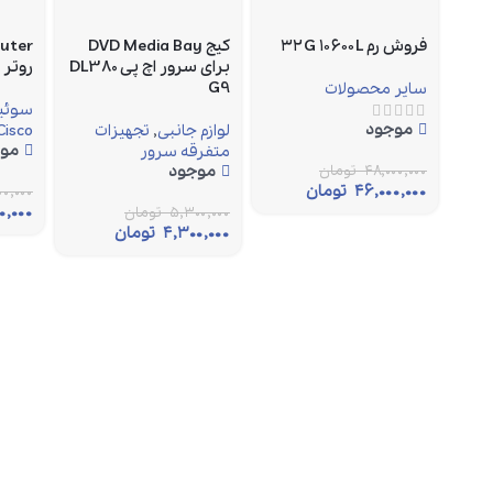
فروش رم ۳۲G ۱۰۶۰۰L
کیج DVD Media Bay
outer
برای سرور اچ پی DL380
روتر
G9
سایر محصولات
سوئیچ
موجود
لوازم جانبی
,
تجهیزات
Cisco
مو
متفرقه سرور
۴۸,۰۰۰,۰۰۰
تومان
موجود
۴۶,۰۰۰,۰۰۰
تومان
۰,۰۰۰
۰,۰۰۰
۵,۳۰۰,۰۰۰
تومان
۴,۳۰۰,۰۰۰
تومان