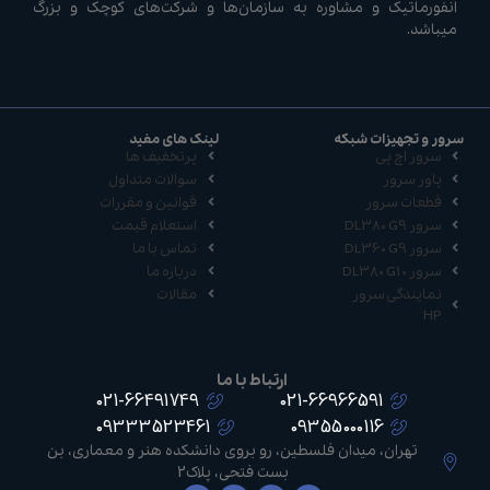
انفورماتیک و مشاوره به سازمان‌ها و شرکت‌های کوچک و بزرگ
میباشد.
سرور و تجهیزات شبکه
لینک های مفید
سرور اچ پی
پرتخفیف ها
پاور سرور
سوالات متداول
قطعات سرور
قوانین و مقررات
سرور DL380 G9
استعلام قیمت
سرور DL360 G9
تماس با ما
سرور DL380 G10
درباره ما
نمایندگی سرور
مقالات
HP
ارتباط با ما
021-66491749
021-66966591
09333523461
09355000116
تهران، میدان فلسطین، رو بروی دانشکده هنر و معماری، بن
بست فتحی، پلاک2