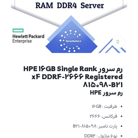
برای بزرگنمایی کلیک کنید
رم سرور HPE 16GB Single Rank
x4 DDR4-2666 Registered
815098-B21
رم سرور HPE
ظرفیت : 16GB
فرکانس: 2666
پارت نامبر: 815098-B21
نوع ماژول : DDR4