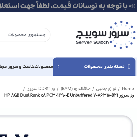
📣 با توجه به نوسانات قیمت، لطفاً جهت استعل
دسته بندی محصولات
محصولات
هاست و سرور مجا
Home
لوازم جانبی
حافظه رم (RAM)
رم DDR3 سرور
رم سرور HP 8GB Dual Rank x8 PC3-14900E Unbuffered 708635-B21