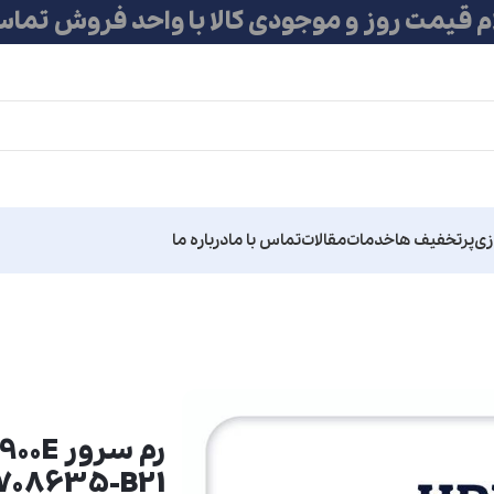
ام قیمت روز و موجودی کالا با واحد فروش تماس
زی
پرتخفیف ها
خدمات
مقالات
تماس با ما
درباره ما
رم سر
 708635-B21