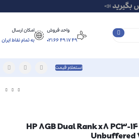
 بگیرید 📣
واحد فروش
امکان ارسال
49 17 49 66 021
به تمام نقاط ایران
استعلام قیمت
ور HP 8GB Dual Rank x8 PC3-14900E
Unbuffered