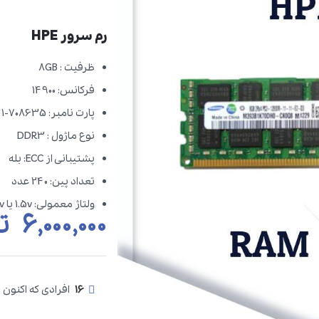
رم سرور HPE
ظرفیت : 8GB
فرکانس: 14900
پارت نامبر: 708635-B21
نوع ماژول : DDR3
پشتیبانی از ECC: بله
تعداد پین: 240 عدد
ولتاژ معمولی: 1.5v یا 1.35v در سری های L
۶,۰۰۰,۰۰۰
ت
16
افرادی که اکنون 