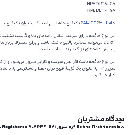
HPE DL380 G7
HPE DL360 G7
حافظه RAM DDR3
یک نوع حافظه رم است که بعنوان یک نوع است
DDR3 می‌تواند عملکرد بالایی داشته باشد و برای مصارف پربار 
پردازش داده‌های بزرگ دارند، مناسب است.
سرور HP به عنوان یک گزینهٔ قوی برای حفظ و دسترسی به داده
قرار می‌گیرد.
دیدگاه مشتریان
Be the first to review “رم سرور HP 8GB DRx4 PC3-14900 Registered 708639-B21”