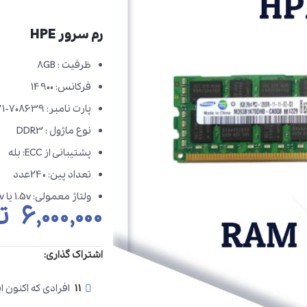
رم سرور HPE
ظرفیت : 8GB
فرکانس: 14900
پارت نامبر: 708639-B21
نوع ماژول : DDR3
پشتیبانی از ECC: بله
تعداد پین: 240عدد
ولتاژ معمولی: 1.5v یا 1.35v در سری های L
۶,۰۰۰,۰۰۰
ت
اشتراک گذاری:
11
افرادی که اکنون 