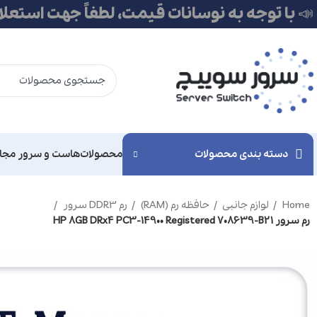
📣 با توجه به نوسانات قیمت، لطفاً جهت استعل
دسته بندی محصولات
محصولات
هاست و سرور مجا
Home
لوازم جانبی
حافظه رم (RAM)
رم DDR3 سرور
رم سرور HP 8GB DRx4 PC3-14900 Registered 708639-B21