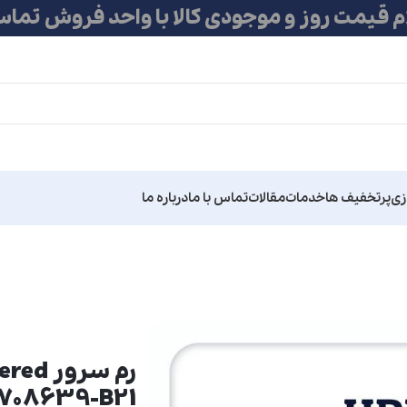
ام قیمت روز و موجودی کالا با واحد فروش تماس
زی
پرتخفیف ها
خدمات
مقالات
تماس با ما
درباره ما
رم سر
708639-B21