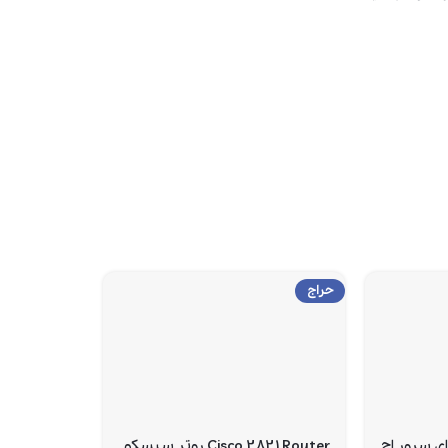
حراج
DVD Media B برای سرور اچ
Cisco 2821 Router روتر سیسکو