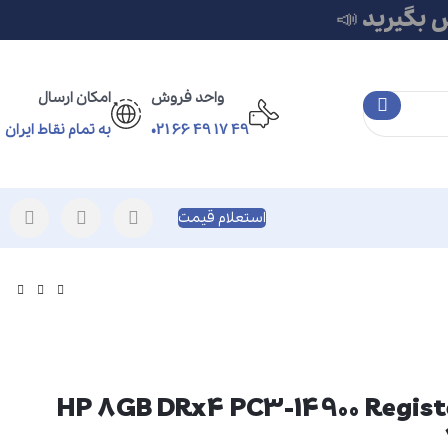
 بگیرید 📣
واحد فروش
امکان ارسال
49 17 49 66 021
به تمام نقاط ایران
استعلام قیمت
ور HP 8GB DRx4 PC3-14900 Registered