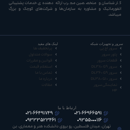
کارشناسان و متخصصین مجرب ارائه دهنده‌ی خدمات پشتیبانی
انفورماتیک و مشاوره به سازمان‌ها و شرکت‌های کوچک و بزرگ
میباشد.
سرور و تجهیزات شبکه
لینک های مفید
سرور اچ پی
پرتخفیف ها
پاور سرور
سوالات متداول
قطعات سرور
قوانین و مقررات
سرور DL380 G9
استعلام قیمت
سرور DL360 G9
تماس با ما
سرور DL380 G10
درباره ما
نمایندگی سرور
مقالات
HP
ارتباط با ما
021-66491749
021-66966591
09333523461
09355000116
تهران، میدان فلسطین، رو بروی دانشکده هنر و معماری، بن