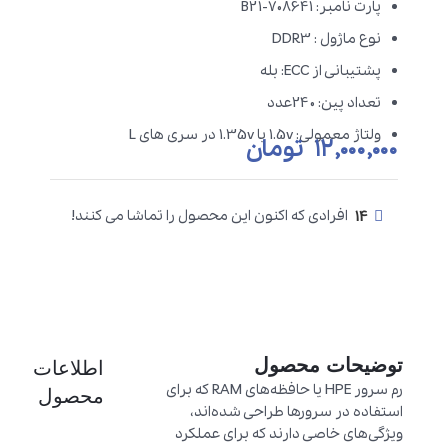
پارت نامبر: 708641-B21
نوع ماژول : DDR3
پشتیبانی از ECC: بله
تعداد پین: 240عدد
ولتاژ معمولی: 1.5v یا 1.35v در سری های L
۱۲,۰۰۰,۰۰۰
تومان
14
افرادی که اکنون این محصول را تماشا می کنند!
توضیحات محصول
اطلاعات
رم سرور HPE یا حافظه‌های RAM که برای
محصول
استفاده در سرورها طراحی شده‌اند،
ویژگی‌های خاصی دارند که برای عملکرد