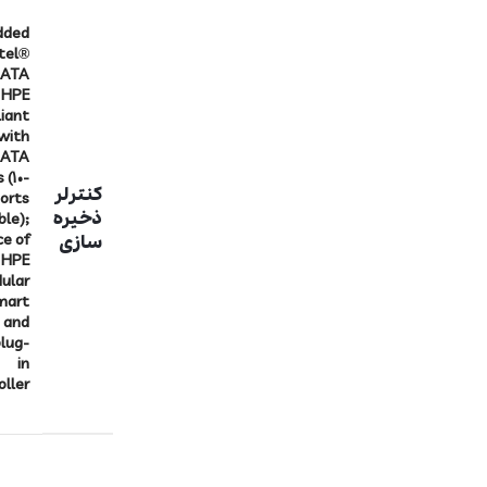
dded
ntel®
SATA
r HPE
iant
 with
SATA
 (10-
کنترلر
orts
ذخیره
ble);
ce of
سازی
HPE
ular
mart
 and
plug-
in
oller