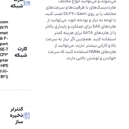
می‌شوند و می‌توانید انواع مختلف
شبکه
هارد‌دیسک‌های با ظرفیت‌ها و سرعت‌های
مختلف را بر روی DL360 Gen11 نصب کنید.
با توجه به نیاز و بودجه خود، می‌توانید از
dcom
هاردهای SAS برای عملکرد و پایداری بالاتر
5719
یا از هاردهای SATA برای هزینه کمتر
rnet
Gb 4-
استفاده کنید. همچنین اگر نیاز به سرعت
port
بالا و کارایی بیشتر دارید، می‌توانید از
کارت
SE-T
هاردهای NVMe استفاده کنید که سرعت
شبکه
CP3
خواندن و نوشتن بالایی دارند.
pter
r HPE
1181-
B21)
کنترلر
ذخیره
ساز