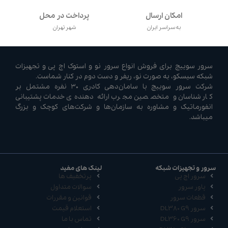
امکان ارسال
پرداخت در محل
به سراسر ایران
شهر تهران
سرور سوییچ برای فروش انواع سرور نو و استوک اچ پی و تجهیزات
شبکه سیسکو، به صورت نو، ریفر و دست دوم در کنار شماست.
شرکت سرور سوییچ با سامان‌دهی کادری ۳۰ نفره مشتمل بر
کارشناسان و متخصصین مجرب ارائه دهنده‌ی خدمات پشتیبانی
انفورماتیک و مشاوره به سازمان‌ها و شرکت‌های کوچک و بزرگ
میباشد.
سرور و تجهیزات شبکه
لینک های مفید
سرور اچ پی
پرتخفیف ها
پاور سرور
سوالات متداول
قطعات سرور
قوانین و مقررات
سرور DL380 G9
استعلام قیمت
سرور DL360 G9
تماس با ما