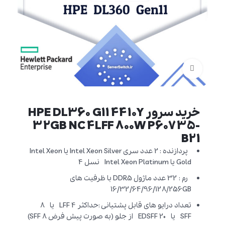
برای بزرگنمایی کلیک کنید
خرید سرور HPE DL360 G11 4410Y
32GB NC 4LFF 800W P60735-
B21
پردازنده : 2 عدد سری Intel Xeon Silver یا Intel Xeon
Gold یا Intel Xeon Platinum نسل 4
رم : 32 عدد ماژول DDR5 با ظرفیت های
16/32/64/96/128/256GB
تعداد درایو های قابل پشتیانی :حداکثر 4 LFF یا 8
SFF یا 20 EDSFF از جلو (به صورت پیش فرض 8 SFF)