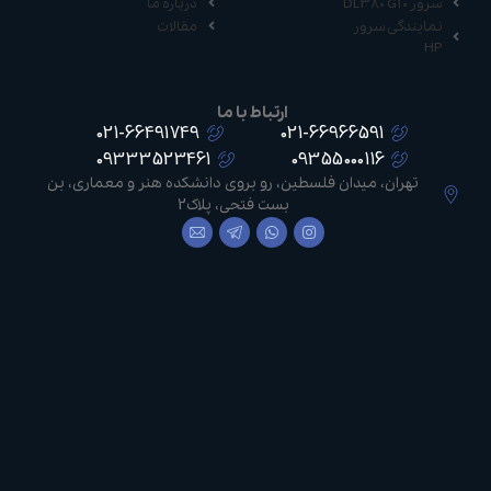
سرور DL380 G10
درباره ما
نمایندگی سرور
مقالات
HP
ارتباط با ما
021-66491749
021-66966591
09333523461
09355000116
تهران، میدان فلسطین، رو بروی دانشکده هنر و معماری، بن
بست فتحی، پلاک2