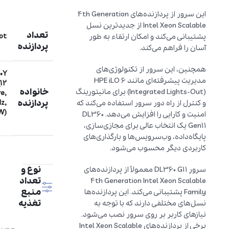
این سرور از پردازنده‌های 4th Generation
Intel Xeon Scalable از جدیدترین نسل
تعداد
lot
پشتیبانی می‌کند و امکان ارتقاء به طور
پردازنده
آسان را فراهم می‌کند.
همچنین، این سرور از تکنولوژی‌های
0Y
مدیریت پیشرفته‌ای مانند HPE iLO 6
(12
خانواده
(Integrated Lights-Out) برای مانیتورینگ
re,
پردازنده
z,
و کنترل از راه دور سرور استفاده می‌کند که
W)
امنیت و کارایی را افزایش می‌دهد. DL360
Gen11 یک انتخاب عالی برای مجازی‌سازی،
پایگاه‌داده، وب‌سرویس‌ها و بارگذاری‌های
کاربردی دیگر محسوب می‌شود.
نوع و
سرور DL360 G11 معمولاً از پردازنده‌های
تعداد
4th Generation Intel Xeon Scalable
منبع
Family پشتیبانی می‌کند. این پردازنده‌ها
تغذیه
نسل‌های مختلفی دارند که با توجه به
نیازهای کاربر بر روی سرور نصب می‌شود.
برخی از پردازنده‌های Intel Xeon Scalable