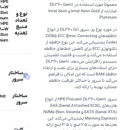
x HPE
معمولاً مورد استفاده در DL360 Gen11
800W
عبارتند از Intel Xeon Gold و Intel Xeon
 Slot
نوع و
Platinum.
inum
تعداد
x HPE
منبع
800W
در مورد نوع رم، سرور DL360 G11 از انواع
تغذیه
 Slot
حافظه‌های DDR5 ECC (Error-Correcting
nium
Code) پشتیبانی می‌کند. این نوع حافظه از
تکنولوژی ECC برای کاهش خطاهای حافظه
استفاده می‌کند و امنیت و قابلیت اطمینان
سیستم را افزایش می‌دهد. DL360 Gen11
دارای اسلات‌های بسیاری برای نصب و ارتقاء
ساختار
حافظه RAM است که این امکان را فراهم
سرور
می‌کند تا سرور با حداکثر ظرفیت حافظه
عملکرد بهینه را ارائه کند.
ساختار
Unit
سرور HPE ProLiant DL360 Gen11 از انواع
سرور
هاردهای SAS (Serial Attached SCSI),
SATA (Serial ATA) و NVMe (Non-Volatile
Memory Express) پشتیبانی می‌کند. این
هاردها به صورت 2.5 اینچ یا 3.5 اینچ ارائه
کارت