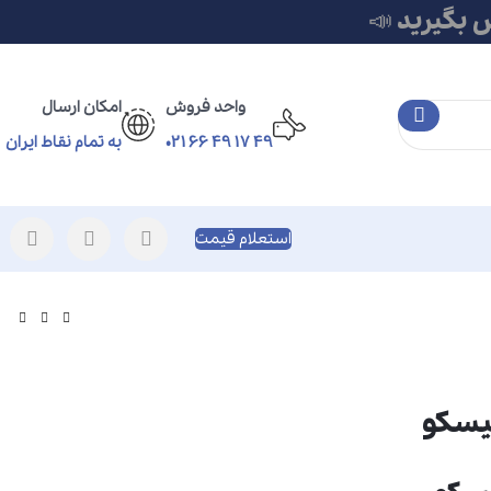
 بگیرید 📣
واحد فروش
امکان ارسال
49 17 49 66 021
به تمام نقاط ایران
استعلام قیمت
یسکو