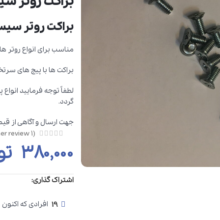
براکت روتر س
براکت روتر سیس
مناسب برای انواع روتر های 2801 – 2811 – 2901
براکت ها با پیچ های سرت
لطفاً توجه فرمایید انواع
گردد.
جهت ارسال و آگاهی از ق
customer review)
1
(
۳۸۰,۰۰۰
تو
اشتراک گذاری:
19
افرادی که اکنون 