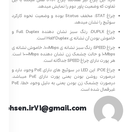
دارد. این چراغ نیز همانند چراغ SYST عمل میکند با این
تفاوت که وضعیت پاور دوم را نمایش میدهد.
چراغ STAT: مخفف Status بوده و وضعیت نحوه کارکرد
سوئیچ را نشان میدهد.
چراغ DUPLX: رنگ سبز نشان دهنده Full Duplex و
خاموش بودن آن نشانه ی Half Duplex است.
چراغ SPEED: رنگ سبز نشانه ی 100Mbps، خاموش نشانه ی
10Mbps و حالت چشمک زن نشان دهنده 1000Mbps است.
هر پورت دارای چراغ SPEED جداگانه است.
چراغ POE: این LED در سوئیچ های دارای PoE وجود دارد و
درصورت روشن بودن یعنی پورت دارای PoE میباشد.
درصورت چشمک زن بودن یعنی به دلیل وجود خطا، PoE
غیرفعال شده است.
mohsen.ir71@gmail.com