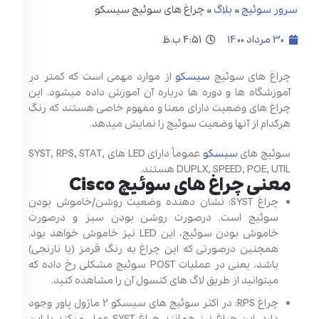
سرور سوئیچ
»
بلاگ
»
چراغ های سوئیچ سیسکو
30 مرداد 1400
4:51 ب.ظ
چراغ های سوئیچ
سیسکو
از موارد مهمی است که کمتر در
آموزشگاه ها و دوره ها درباره آن آموزش داده میشود. این
چراغ های وضعیت دارای معنا و مفهوم خاصی هستند که رنگ
هرکدام از آنها وضعیت سوئیچ را نمایش میدهد.
سوئیچ های
سیسکو
عموماً دارای LED های SYST, RPS, STAT,
DUPLX, SPEED, POE, UTIL هستند.
معنی چراغ های سوئیچ Cisco
چراغ SYST: نشان دهنده وضعیت روشن/خاموش بودن
سوئیچ است. درصورت روشن بودن سبز و درصورت
خاموش بودن سوئیچ، این LED نیز خاموش خواهد بود.
همچنین درصورتی که این چراغ به رنگ قرمز (یا نارنجی)
باشد، یعنی در عملیات POST سوئیچ مشکلی رخ داده که
میتوانید از طریق لاگ های کنسول آن را مشاهده کنید.
چراغ RPS: در اکثر سوئیچ های سیسکو 2 ماژول پاور وجود