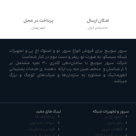
امکان ارسال
پرداخت در محل
به سراسر ایران
شهر تهران
سرور سوییچ برای فروش انواع سرور نو و استوک اچ پی و تجهیزات
شبکه سیسکو، به صورت نو، ریفر و دست دوم در کنار شماست.
شرکت سرور سوییچ با سامان‌دهی کادری ۳۰ نفره مشتمل بر
کارشناسان و متخصصین مجرب ارائه دهنده‌ی خدمات پشتیبانی
انفورماتیک و مشاوره به سازمان‌ها و شرکت‌های کوچک و بزرگ
میباشد.
سرور و تجهیزات شبکه
لینک های مفید
سرور اچ پی
پرتخفیف ها
پاور سرور
سوالات متداول
قطعات سرور
قوانین و مقررات
سرور DL380 G9
استعلام قیمت