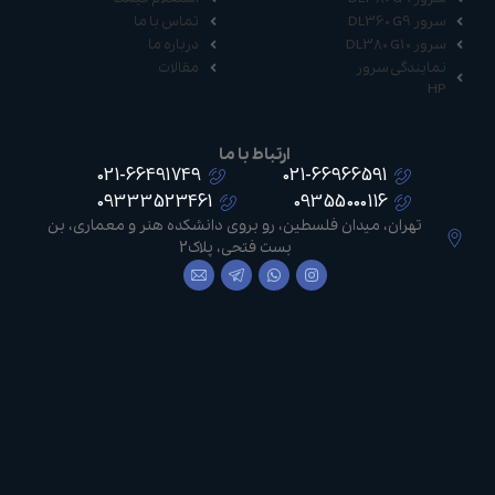
سرور DL360 G9
تماس با ما
سرور DL380 G10
درباره ما
نمایندگی سرور
مقالات
HP
ارتباط با ما
021-66491749
021-66966591
09333523461
09355000116
تهران، میدان فلسطین، رو بروی دانشکده هنر و معماری، بن
بست فتحی، پلاک2