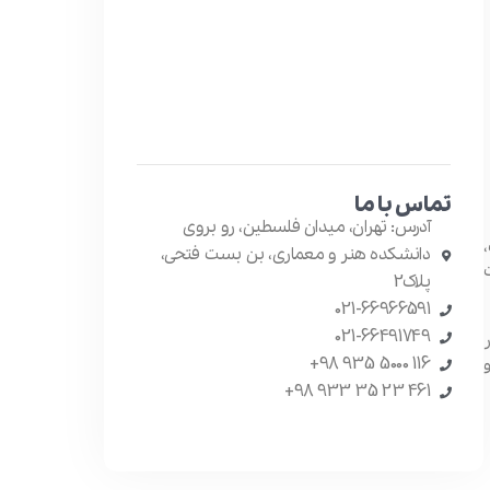
تماس با ما
آدرس: تهران، میدان فلسطین، رو بروی
،
دانشکده هنر و معماری، بن بست فتحی،
پلاک2
021-66966591
021-66491749
در
116 5000 935 98+
461 23 35 933 98+