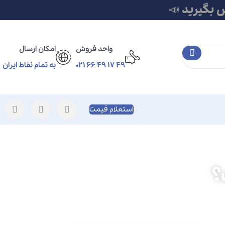
 بگیرید 📣
واحد فروش
امکان ارسال
49 17 49 66 021
به تمام نقاط ایران
استعلام قیمت
؟