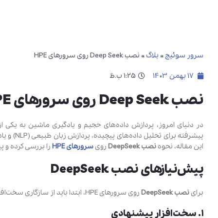
سرور سوئیچ
»
بلاگ
»
نصب Deep Seek روی سرورهای HPE
17 بهمن 1403
1:25 ب.ظ
نصب Deep Seek روی سرورهای HPE
در دنیای امروز، پردازش داده‌های حجیم و یادگیری ماشین به یکی 
پیشرفته ب
این مقاله، نحوه
نصب DeepSeek
روی
سرورهای HPE
را بررسی کرده و پی
پیش‌نیازهای نصب DeepSeek
برای
نصب DeepSeek
روی سرورهای HPE، ابتدا باید از سازگاری سخت‌افزار اطمینان حاصل کنید. برخی از مهم‌ترین پیش‌نیازها عبارت‌اند از:
۱. سخت‌افزار پیشنهادی