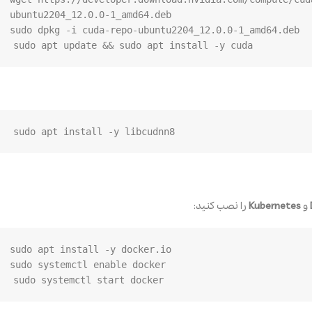
sudo apt update && sudo apt install -y cuda

sudo apt install -y libcudnn8

و
Kubernetes
را نصب کنید:
sudo systemctl start docker
