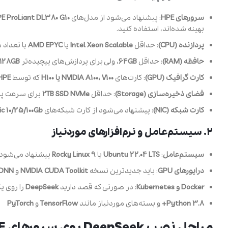
سرورهای HPE
: پیشنهاد می‌شود از مدل‌های
E ProLiant DL380 G10
بهینه شده‌اند، استفاده کنید.
پردازنده (CPU)
: حداقل
Intel Xeon Scalable
یا
AMD EPYC
با تعداد 
حافظه (RAM)
: حداقل
64GB
، ولی برای پردازش‌های پیچیده‌تر
128GB یا بیشتر
کارت گرافیک (GPU)
: کارت‌های
NVIDIA A100، V100 یا H100
که توسط
HPE
فضای ذخیره‌سازی (Storage)
: حداقل
2TB SSD NVMe
برای سرعت پرد
کارت شبکه (NIC)
: پیشنهاد می‌شود از کارت شبکه‌های
c 10/25/100Gb
۲. سیستم‌عامل و نرم‌افزارهای موردنیاز
سیستم‌عامل
:
Ubuntu 22.04 LTS
یا
Rocky Linux 9
پیشنهاد می‌شود.
درایورهای GPU
: باید جدیدترین نسخه
NVIDIA CUDA Toolkit
و
DNN
Docker و Kubernetes
: در صورتی که قصد دارید
DeepSeek
را روی 
Python 3.8+
و بسته‌های موردنیاز مانند
TensorFlow
و
PyTorch
مراحل نصب DeepSeek روی سرورهای HPE