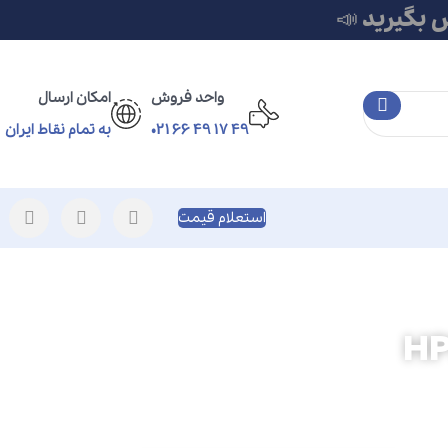
 بگیرید 📣
واحد فروش
امکان ارسال
49 17 49 66 021
به تمام نقاط ایران
استعلام قیمت