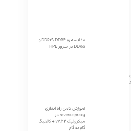
مقایسه رم DDR3، DDR4 و
DDR5 در سرور HPE
ر
آموزش کامل راه اندازی
reverse proxy در
میکروتیک v7.22 + کانفیگ
گام به گام