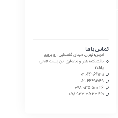
تماس با ما
آدرس: تهران، میدان فلسطین، رو بروی
دانشکده هنر و معماری، بن بست فتحی،
پلاک2
021-66966591
021-66491749
116 5000 935 98+
461 23 35 933 98+