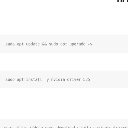
sudo apt update && sudo apt upgrade -y

sudo apt install -y nvidia-driver-525

wget https://developer.download.nvidia.com/compute/cud