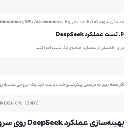
مطمئن شوید که تنظیمات مربوط به
GPU Acceleration
و
timization
۶. تست عملکرد DeepSeek
برای اطمینان از عملکرد صحیح، یک تست اجرا کنید:
اگر همه چیز به درستی پیکربندی شده باشد، باید یک خروجی مشابه زیر
[INFO] DeepSeek is successfully running on HPE server with NVIDIA GPU.

بهینه‌سازی عملکرد DeepSeek روی سرورهای HPE