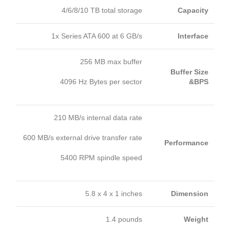
4/6/8/10 TB total storage
Capacity
1x Series ATA 600 at 6 GB/s
Interface
256 MB max buffer
Buffer Size
4096 Hz Bytes per sector
&
BPS
210 MB/s internal data rate
600 MB/s external drive transfer rate
Performance
5400 RPM spindle speed
5.8 x 4 x 1 inches
Dimension
1.4 pounds
Weight