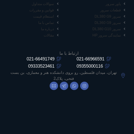
پاور سرور
سوالات متداول
قطعات سرور
قوانین و مقررات
سرور DL380 G9
استعلام قیمت
سرور DL360 G9
تماس با ما
سرور DL380 G10
درباره ما
نمایندگی سرور HP
مقالات
ارتباط با ما
021-66491749
021-66966591
09333523461
09355000116
تهران، میدان فلسطین، رو بروی دانشکده هنر و معماری، بن بست
فتحی، پلاک2