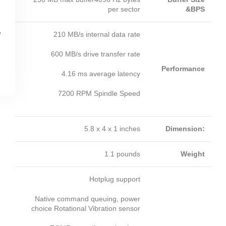
per sector
&
BPS
210 MB/s internal data rate
600 MB/s drive transfer rate
Performance
4.16 ms average latency
7200 RPM Spindle Speed
5.8 x 4 x 1 inches
Dimension:
1.1 pounds
Weight
Hotplug support
Native command queuing, power
choice Rotational Vibration sensor