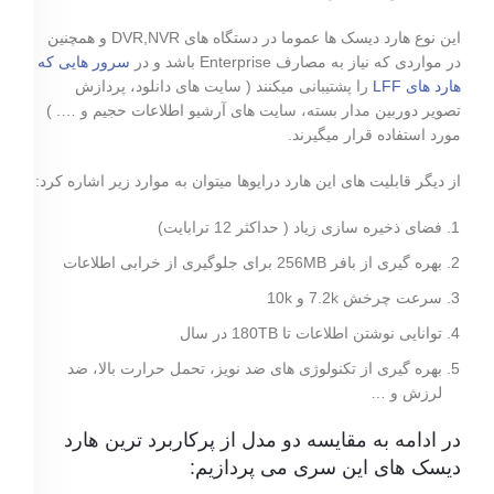
این نوع هارد دیسک ها عموما در دستگاه های DVR,NVR و همچنین
در مواردی که نیاز به مصارف Enterprise باشد و در
سرور هایی که
هارد های LFF
را پشتیبانی میکنند ( سایت های دانلود، پردازش
تصویر دوربین مدار بسته، سایت های آرشیو اطلاعات حجیم و …. )
مورد استفاده قرار میگیرند.
از دیگر قابلیت های این هارد درایوها میتوان به موارد زیر اشاره کرد:
فضای ذخیره سازی زیاد ( حداکثر 12 ترابایت)
بهره گیری از بافر 256MB برای جلوگیری از خرابی اطلاعات
سرعت چرخش 7.2k و 10k
توانایی نوشتن اطلاعات تا 180TB در سال
بهره گیری از تکنولوژی های ضد نویز، تحمل حرارت بالا، ضد
لرزش و …
در ادامه به مقایسه دو مدل از پرکاربرد ترین هارد
دیسک های این سری می پردازیم: