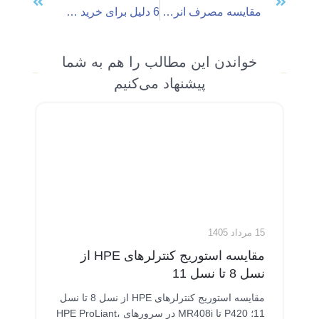
مقایسه مصرف انرژی و نویز سرورها Dell و HP
6 دلیل برای خرید سرور کارکرده یا Refurbished
خواندن این مطالب را هم به شما
پیشنهاد می‌کنیم
15 مرداد 1405
مقایسه استوریج کنترلرهای HPE از
نسل 8 تا نسل 11
مقایسه استوریج کنترلرهای HPE از نسل 8 تا نسل
11؛ P420 تا MR408i در سرورهای HPE ProLiant،