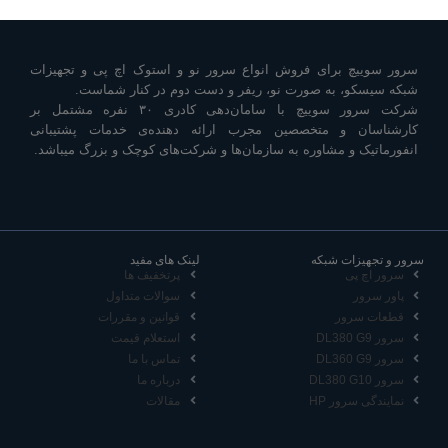
سرور سوییچ برای فروش انواع سرور نو و استوک اچ پی و تجهیزات
شبکه سیسکو، به صورت نو، ریفر و دست دوم در کنار شماست.
شرکت سرور سوییچ با سامان‌دهی کادری ۳۰ نفره مشتمل بر
کارشناسان و متخصصین مجرب ارائه دهنده‌ی خدمات پشتیبانی
انفورماتیک و مشاوره به سازمان‌ها و شرکت‌های کوچک و بزرگ میباشد.
سرور و تجهیزات شبکه
لینک های مفید
سرور اچ پی
پرتخفیف ها
پاور سرور
سوالات متداول
قطعات سرور
قوانین و مقررات
سرور DL380 G9
استعلام قیمت
سرور DL360 G9
تماس با ما
سرور DL380 G10
درباره ما
نمایندگی سرور HP
مقالات