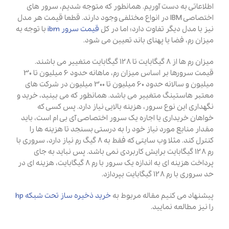
اطلاعاتی به دست آوریم. همانطور که متوجه شدیم، سرور های
اختصاصی IBM در انواع مختلفی وجود دارند. قطعا قیمت هر مدل
نیز با مدل دیگر تفاوت دارد؛ اما در کل
قیمت سرور ibm
با توجه به
میزان رم، فضا یا پهنای باند تعیین می شود.
میزان رم ها از 8 گیگابایت تا 128 گیگابایت متغییر می باشند.
قیمت سرورها بر اساس میزان رم، ماهانه حدود 6 میلیون تا 30
میلیون و سالانه حدود 60 میلیون تا 300 میلیون در شرکت های
معتبر هاستینگ متغییر می باشد. همانطور که می بینید، خرید و
نگهداری این نوع سرور، هزینه بالایی نیاز دارد. پس کسی که
خواهان خریداری یا اجاره یک سرور اختصاصی آی بی ام است، باید
مقدار منابع مورد نیاز خود را به درستی بسنجد تا هزینه ها را
کنترل کند. مثلا وب سایتی که فقط به 8 گیگ رم نیاز دارد، سروری با
رم 128 گیگابایت برایش کاربردی نمی باشد. پس نباید به جای
پرداخت هزینه ای به اندازه یک سرور با رم 8 گیگابایت، هزینه ای در
حد سروری با رم 128 گیگابایت بپردازد.
پیشنهاد می کنیم مقاله مربوط به
خرید ذخیره ساز تحت شبکه hp
را نیز مطالعه نمایید.