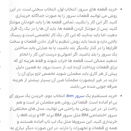
خرید قطعه های سرور: انتخاب اول، انتخاب سختی است. در این
روش می توانید قطعات سرور را به صورت جداگانه خریداری
کنید. اگر این کار را بکنید، تمامی قطعه ها را باید خودتان مونتاژ
کنید. پس از مونتاژ کردن قطعه ها، باید آن ها را در یک رک قرار
دهید؛ اما باید بدانید که این کار، یک کار تخصصی است و ریسک
بالایی دارد و شما باید روش تنظیم یا قرار دادن قطعات و سخت
افزارها را در کنار یکدیگر بلد باشید، یا به عبارتی باید ساختن
یک سرور را بلد باشید. اگر اصولی و درست این کار را انجام
ندهید ممکن است قطعه ها خراب شوند و فقط هزینه ای که
برای قطعات پرداخت کرده اید، از دست برود. به همین دلیل
پیش از هر کاری باید مطمئن شوید تخصص لازم برای آن را
دارید در غیر اینصورت مطمئنا ضرر آن بسیار بیشتر از هزینه
صرفه جویی شده می باشد.
خرید مستقیم یک
سرور ibm:
انتخاب دوم، خریدن یک سرور آی
بی ام آماده است. قطعا این روش هم مطمئن تر است و هم
راحت تر. در این روش به راحتی می توانید، مدل های مختلفی از
سرور اختصاصی IBM مثل سرور IBM برند HP و برند dell را
خریداری کنید. این سرورها مثل یک لپ تاپ آماده هستند و
همه ی قطعات و تجهیزات را دارند. در این صورت دیگر نیازی به