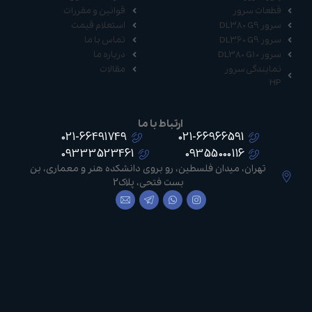
قطعات سرور
قوانین و مقررات
سرور DL380 G9
استعلام قیمت
سرور DL360 G9
تماس با ما
سرور DL380 G10
درباره ما
نمایندگی سرور
مقالات
HP
ارتباط با ما
021-66491749
021-66966591
09333523461
09355000116
تهران، میدان فلسطین، رو بروی دانشکده هنر و معماری، بن
بست فتحی، پلاک2