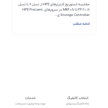
مقایسه استوریج کنترلرهای HPE از نسل 8 تا نسل
11؛ P420 تا MR408i در سرورهای HPE ProLiant،
Storage Controller ی...
ادامه مطلب
انتخاب کانفیگ
خدمات
ارائه کانفیگ پیشنهادی
عودت وجه درصورت عدم رضایت