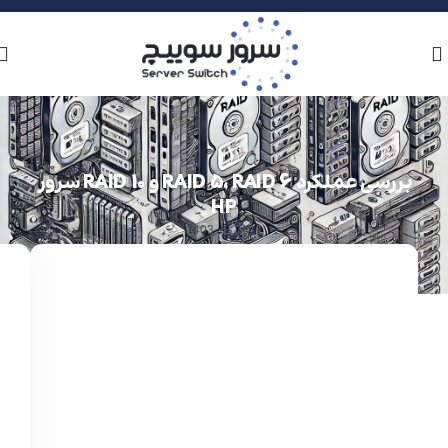
بررسی عملکرد RAID 5، RAID 6 و RAID 10 سرور
HP
11 اسفند 1403