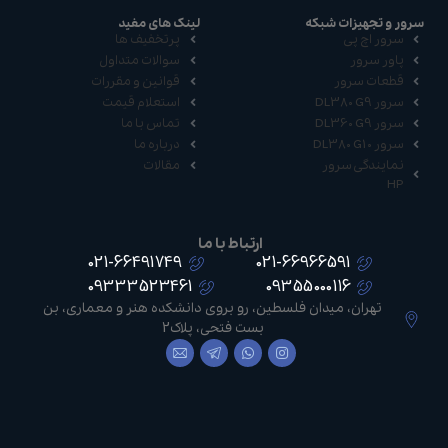
سرور و تجهیزات شبکه
لینک های مفید
سرور اچ پی
پرتخفیف ها
پاور سرور
سوالات متداول
قطعات سرور
قوانین و مقررات
سرور DL380 G9
استعلام قیمت
سرور DL360 G9
تماس با ما
سرور DL380 G10
درباره ما
نمایندگی سرور
مقالات
HP
ارتباط با ما
021-66491749
021-66966591
09333523461
09355000116
تهران، میدان فلسطین، رو بروی دانشکده هنر و معماری، بن
بست فتحی، پلاک2