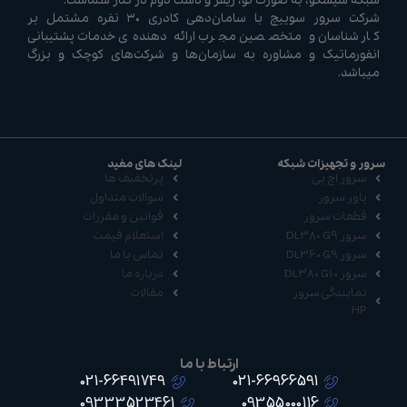
شبکه سیسکو، به صورت نو، ریفر و دست دوم در کنار شماست.
شرکت سرور سوییچ با سامان‌دهی کادری ۳۰ نفره مشتمل بر
کارشناسان و متخصصین مجرب ارائه دهنده‌ی خدمات پشتیبانی
انفورماتیک و مشاوره به سازمان‌ها و شرکت‌های کوچک و بزرگ
میباشد.
سرور و تجهیزات شبکه
لینک های مفید
سرور اچ پی
پرتخفیف ها
پاور سرور
سوالات متداول
قطعات سرور
قوانین و مقررات
سرور DL380 G9
استعلام قیمت
سرور DL360 G9
تماس با ما
سرور DL380 G10
درباره ما
نمایندگی سرور
مقالات
HP
ارتباط با ما
021-66491749
021-66966591
09333523461
09355000116