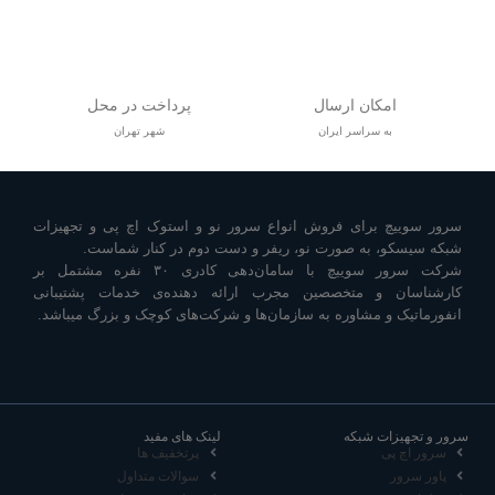
امکان ارسال
پرداخت در محل
به سراسر ایران
شهر تهران
سرور سوییچ برای فروش انواع سرور نو و استوک اچ پی و تجهیزات
شبکه سیسکو، به صورت نو، ریفر و دست دوم در کنار شماست.
شرکت سرور سوییچ با سامان‌دهی کادری ۳۰ نفره مشتمل بر
کارشناسان و متخصصین مجرب ارائه دهنده‌ی خدمات پشتیبانی
انفورماتیک و مشاوره به سازمان‌ها و شرکت‌های کوچک و بزرگ میباشد.
سرور و تجهیزات شبکه
لینک های مفید
سرور اچ پی
پرتخفیف ها
پاور سرور
سوالات متداول