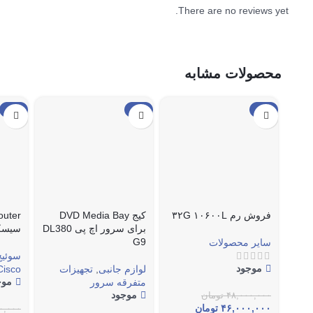
There are no reviews yet.
محصولات مشابه
حراج
حراج
حراج
فروش رم ۳۲G ۱۰۶۰۰L
کیج DVD Media Bay
برای سرور اچ پی DL380
سیسک
G9
سایر محصولات
سوئیچ
موجود
لوازم جانبی
,
تجهیزات
Cisco
موج
متفرقه سرور
موجود
۴۸,۰۰۰,۰۰۰
تومان
۴۶,۰۰۰,۰۰۰
تومان
۰,۰۰۰