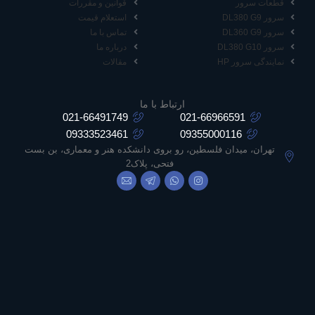
قطعات سرور
قوانین و مقررات
سرور DL380 G9
استعلام قیمت
سرور DL360 G9
تماس با ما
سرور DL380 G10
درباره ما
نمایندگی سرور HP
مقالات
ارتباط با ما
021-66491749
021-66966591
09333523461
09355000116
تهران، میدان فلسطین، رو بروی دانشکده هنر و معماری، بن بست
فتحی، پلاک2