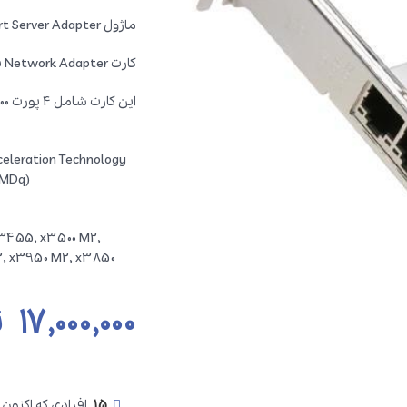
ماژول I340-T4 Intel Gigabit Ethernet Quad Port Server Adapter
کارت Network Adapter برای اتصال به شبکه
این کارت شامل 4 پورت 10/100/1000 می باشد که با انواع سرور ها سازگار است
cceleration Technology
VMDq)
x3455, x3500 M2,
, x3950 M2, x3850
۱۷,۰۰۰,۰۰۰
ت
15
افرادی که اکنون