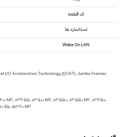
کد قطعه
استاندارد ها
Wake On LAN
tel I/O Acceleration Technology (I/OAT), Jumbo Frames
400 M2, x3455, x3500 M2, x3550, x3550 M2, x3650,
0 X5, dx360 M2