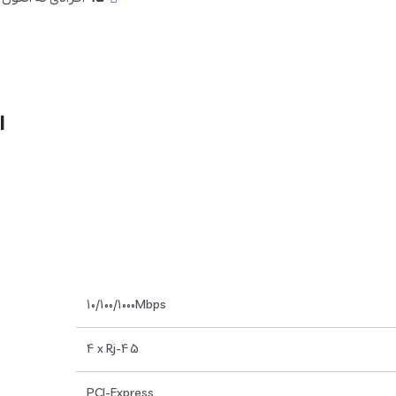
ا
10/100/1000Mbps
4 x Rj-45
PCI-Express