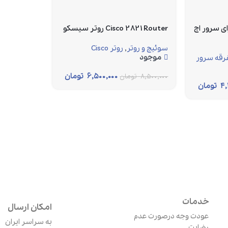
DVD Media B برای سرور اچ
Cisco 2821 Router روتر سیسکو
سوئیچ و روتر
,
روتر Cisco
موجود
رقه سرور
۶,۵۰۰,۰۰۰
تومان
۸,۵۰۰,۰۰۰
تومان
۴,
تومان
خدمات
امکان ارسال
عودت وجه درصورت عدم
به سراسر ایران
رضایت