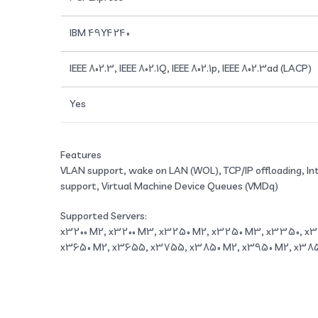
IBM 49Y4240
IEEE 802.3, IEEE 802.1Q, IEEE 802.1p, IEEE 802.3ad (LACP)
Yes
Features
VLAN support, wake on LAN (WOL), TCP/IP offloading, In
support, Virtual Machine Device Queues (VMDq)
Supported Servers:
x3200 M2, x3200 M3, x3250 M2, x3250 M3, x3350, x3
x3650 M2, x3655, x3755, x3850 M2, x3950 M2, x385