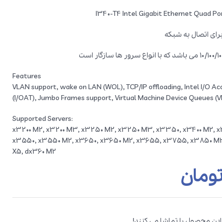
Features
VLAN support, wake on LAN (WOL), TCP/IP offloading, Intel I/O A
(I/OAT), Jumbo Frames support, Virtual Machine Device Queues (
Supported Servers:
x3200 M2, x3200 M3, x3250 M2, x3250 M3, x3350, x3400 M2, 
x3550, x3550 M2, x3650, x3650 M2, x3655, x3755, x3850 M2
X5, dx360 M2
ومان
 این محصول را تماشا می کنند!