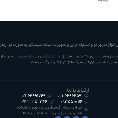
نواع سرور نو و استوک اچ پی و تجهیزات شبکه سیسکو، به صورت نو، ریفر 
شرکت سرور سوییچ با سامان‌دهی کادری ۳۰ نفره مشتمل بر کارشناسان و متخصصی
مشاوره به سازمان‌ها و شرکت‌های کوچک و بزرگ میباشد.
ارتباط با ما
021-66491749
021-66966591
09333523461
09355000116
تهران، میدان فلسطین، رو بروی دانشکده
هنر و معماری، بن بست فتحی، پلاک2