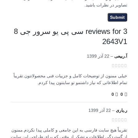
تصاویر در نظرات باشید.
3 reviews for
سی پی یو سرور جی 8
2643V1
آ.ربیعی
–
22 آذر 1399
خیلی ممنون از توضیحات کامل و جزییات فنی محصولاتتون.تقریباً
تمام اطلاعاتی که نیاز داشتمو تو سایتتون پیدا کردم.
0
0
ر.یاری
–
22 آذر 1399
تقریباً هیچ سایت فارسی به این جامعی و کاملی پیدا نکردم.ممنون
از گستردگی اطلاعات و تشکر از وقتی که برای طراحی این سایت