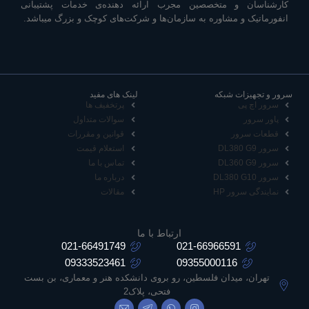
کارشناسان و متخصصین مجرب ارائه دهنده‌ی خدمات پشتیبانی
انفورماتیک و مشاوره به سازمان‌ها و شرکت‌های کوچک و بزرگ میباشد.
سرور و تجهیزات شبکه
لینک های مفید
سرور اچ پی
پرتخفیف ها
پاور سرور
سوالات متداول
قطعات سرور
قوانین و مقررات
سرور DL380 G9
استعلام قیمت
سرور DL360 G9
تماس با ما
سرور DL380 G10
درباره ما
نمایندگی سرور HP
مقالات
ارتباط با ما
021-66491749
021-66966591
09333523461
09355000116
تهران، میدان فلسطین، رو بروی دانشکده هنر و معماری، بن بست
فتحی، پلاک2