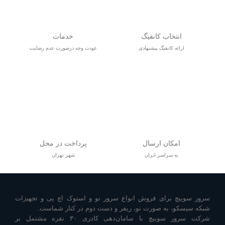
انتخاب کانفیگ
خدمات
ارائه کانفیگ پیشنهادی
عودت وجه درصورت عدم رضایت
امکان ارسال
پرداخت در محل
به سراسر ایران
شهر تهران
سرور سوییچ برای فروش انواع سرور نو و استوک اچ پی و تجهیزات
شبکه سیسکو، به صورت نو، ریفر و دست دوم در کنار شماست.
شرکت سرور سوییچ با سامان‌دهی کادری ۳۰ نفره مشتمل بر