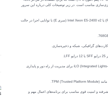
ی‌سازی مناسب است. در زیر توضیحات کلی درباره این سرور
: پشتیبانی از پردازنده‌های Intel Xeon E5-2600 v2 (سری P) یا Intel Xeon E5-2400 v2 (سری E) با توانایی اجرا در حالت
: پشتیبانی از تکنولوژی‌های مدیریتی هوشمندی از قبیل iLO (Integrated Lights-Out) برای مدیریت از راه دور و پایداری
TPM (T).
پیشرفته و امنیت قوی مناسب برای برنامه‌های اعمال مهم و