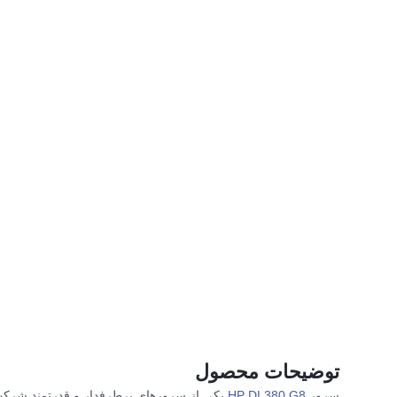
توضیحات محصول
سرور
HP DL380 G8