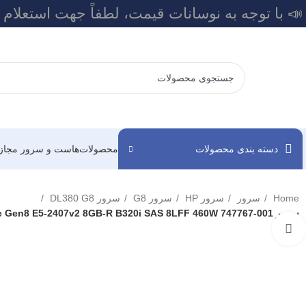
📣 با توجه به نوسانات قیمت، لطفاً جهت استعلام
دسته بندی محصولات
محصولات
هاست و سرور مجاز
Home
سرور
سرور HP
سرور G8
سرور DL380 G8
سرور HP DL380e Gen8 E5-2407v2 8GB-R B320i SAS 8LFF 460W 747767-001
برای بزرگنمایی کلیک کنید