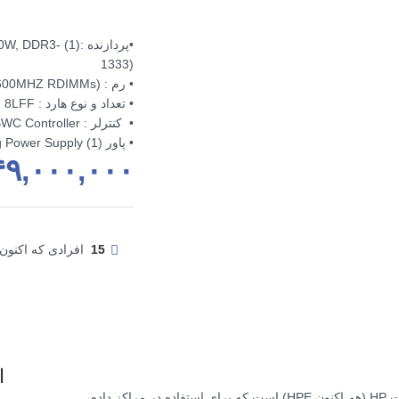
•پردازنده :(
1333)
• رم : 8GB (1 x 8GB DDR3-1600MHZ RDIMMs)
• تعداد و نوع هارد : 8LFF
• کنترلر : HP Dynamic Smart Array B320i/512MB FBWC Controller
• پاور (1) HP 460W CS Gold Hot Plug Power Supply
۴۹,۰۰۰,۰۰۰
15
افرادی که اکنون
ا
یکی از سرورهای پرطرفدار و قدرتمند شرکت HP (هم اکنون HPE) است که برای استفاده در مراکز داده،