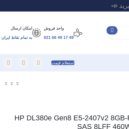
رید 📣
واحد فروش
امکان ارسال
49 17 49 66 021
به تمام نقاط ایران
استعلام قیمت
HP DL380e Gen8 E5-2407v2 8GB-R B3
SAS 8LFF 460W