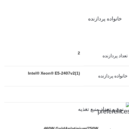
خانواده پردازنده
2
تعداد پردازنده
(1)Intel® Xeon® E5-2407v2
خانواده پردازنده
نوع و تعداد منبع تغذیه
460W Gold&platinium/750W