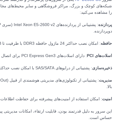
شبکه‌های کوچک و بزرگ، مراکز فروشگاهی و سایر محیط‌های مجاز
را مشاهده می‌کنید:
پردازنده
دوپردازنده.
حافظه
: امکان نصب حداکثر 24 ماژول حافظه DDR3 با ظرفیت تا 768GB.
اسلات‌های PCI
: دارای اسلات‌های PCI Express Gen3 برای اتصال کارت‌های گرافیکی، شبکه و ذخیره‌سازی.
ذخیره‌سازی
: پشتیبانی از درایوهای SAS/SATA با امکان نصب حداکثر 25 درایو SFF یا 12 درایو LFF.
مدیریت
بالا.
امنیت
: امکان استفاده از امنیت‌های پیشرفته برای حفاظت اطلاعات مانند rusted Platform Module
این سرور به دلیل قدرتمند بودن، قابلیت ارتقاء، امکانات مدیریتی 
حساس است.