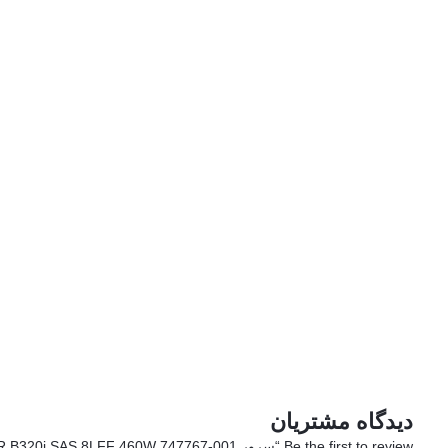
دیدگاه مشتریان
Be the first to review “سرور HP DL380e Gen8 E5-2407v2 8GB-R B320i SAS 8LFF 460W 747767-001”