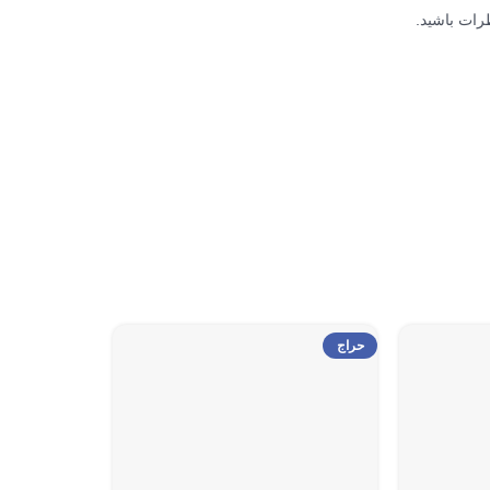
رات باشید.
حراج