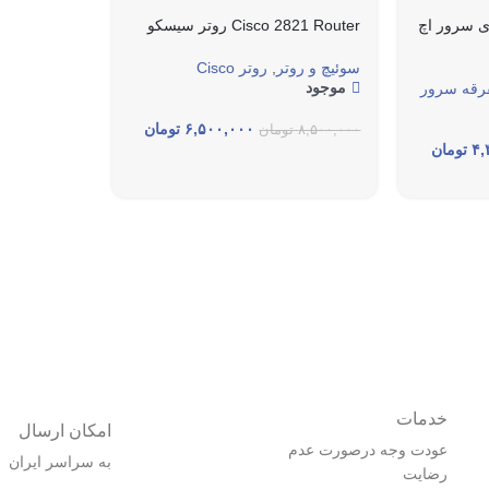
DVD Media برای سرور اچ
Cisco 2821 Router روتر سیسکو
سوئیچ و روتر
,
روتر Cisco
موجود
فرقه سرور
۶,۵۰۰,۰۰۰
تومان
۸,۵۰۰,۰۰۰
تومان
۴,
تومان
خدمات
امکان ارسال
عودت وجه درصورت عدم
به سراسر ایران
رضایت