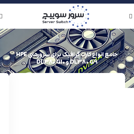
جامع انواع کارت گرافیک برای سرورهای HPE
DL380 G9 و DL380 G10
8 اسفند 1403