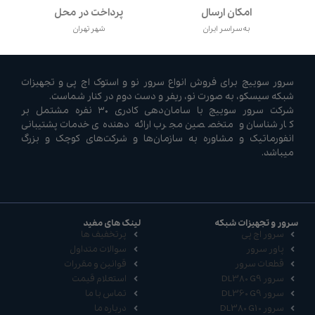
امکان ارسال
پرداخت در محل
به سراسر ایران
شهر تهران
سرور سوییچ برای فروش انواع سرور نو و استوک اچ پی و تجهیزات
شبکه سیسکو، به صورت نو، ریفر و دست دوم در کنار شماست.
شرکت سرور سوییچ با سامان‌دهی کادری ۳۰ نفره مشتمل بر
کارشناسان و متخصصین مجرب ارائه دهنده‌ی خدمات پشتیبانی
انفورماتیک و مشاوره به سازمان‌ها و شرکت‌های کوچک و بزرگ
میباشد.
سرور و تجهیزات شبکه
لینک های مفید
سرور اچ پی
پرتخفیف ها
پاور سرور
سوالات متداول
قطعات سرور
قوانین و مقررات
سرور DL380 G9
استعلام قیمت
سرور DL360 G9
تماس با ما
سرور DL380 G10
درباره ما