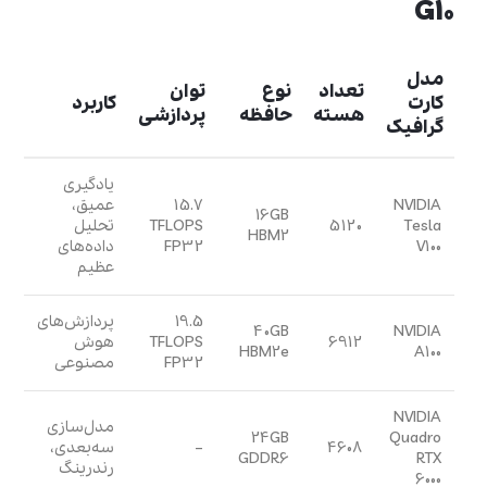
G10
مدل
تعداد
نوع
توان
کارت
کاربرد
هسته
حافظه
پردازشی
گرافیک
یادگیری
NVIDIA
15.7
عمیق،
16GB
Tesla
5120
TFLOPS
تحلیل
HBM2
V100
FP32
داده‌های
عظیم
19.5
پردازش‌های
40GB
NVIDIA
6912
TFLOPS
هوش
HBM2e
A100
FP32
مصنوعی
NVIDIA
مدل‌سازی
24GB
Quadro
4608
–
سه‌بعدی،
GDDR6
RTX
رندرینگ
6000