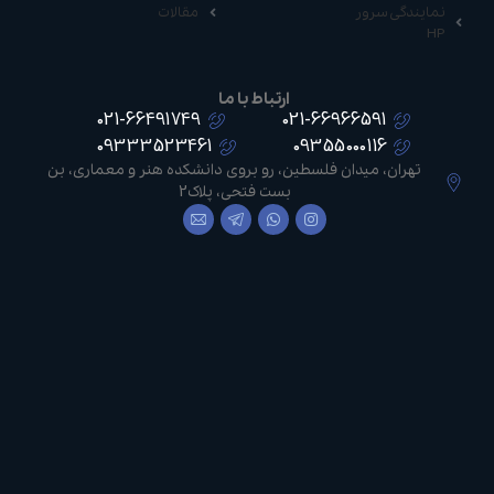
نمایندگی سرور
مقالات
HP
ارتباط با ما
021-66491749
021-66966591
09333523461
09355000116
تهران، میدان فلسطین، رو بروی دانشکده هنر و معماری، بن
بست فتحی، پلاک2