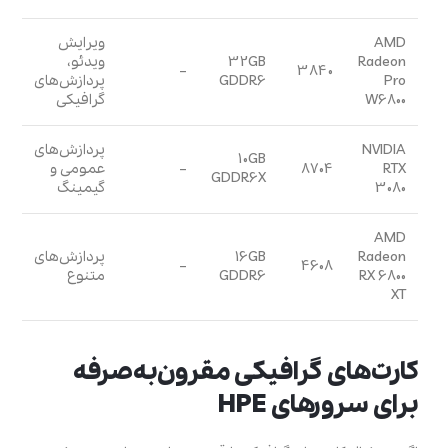
AMD
ویرایش
Radeon
32GB
ویدئو،
–
3840
Pro
GDDR6
پردازش‌های
W6800
گرافیکی
NVIDIA
پردازش‌های
10GB
RTX
8704
–
عمومی و
GDDR6X
3080
گیمینگ
AMD
Radeon
16GB
پردازش‌های
–
4608
RX 6800
GDDR6
متنوع
XT
کارت‌های گرافیکی مقرون‌به‌صرفه
برای سرورهای HPE