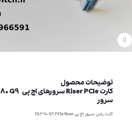
برای بزرگنمایی کلیک کنید
توضیحات محصول
سرور
کارت رایزر سرور اچ پی DL380 G9 PCIe Riser