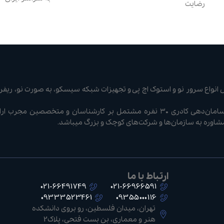
رضایت
نواع سرور نو و استوک اچ پی و تجهیزات شبکه سیسکو، به صورت نو، ریفر 
شرکت سرور سوییچ با سامان‌دهی کادری ۳۰ نفره مشتمل بر کارشناسان و متخصصی
مشاوره به سازمان‌ها و شرکت‌های کوچک و بزرگ میباشد.
ارتباط با ما
021-66491749
021-66966591
09333523461
09355000116
تهران، میدان فلسطین، رو بروی دانشکده
هنر و معماری، بن بست فتحی، پلاک2