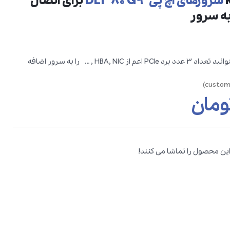
سرورهای اچ پی DL380 G9
برای اتصال
با استفاده از این کارت میتوانید تعداد 3 عدد برد PCIe اعم از HBA, NIC , … را به سرور اضافه
ومان
این محصول را تماشا می کنند!