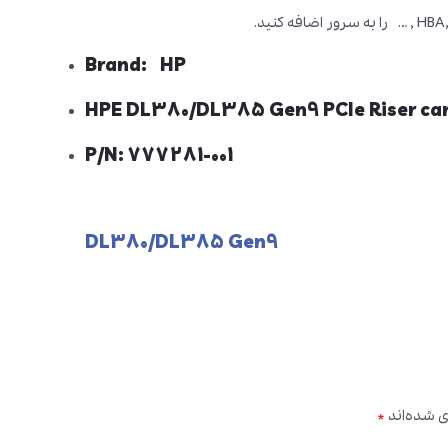
Brand: HP
HPE DL380/DL385 Gen9 PCIe Riser ca
P/N: 777281-001
DL380/DL385 Gen9
*
ی شده‌اند