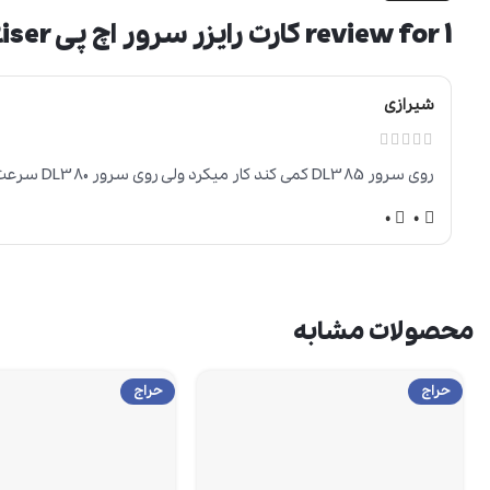
1 review for
کارت رایزر سرور اچ پی DL380 G9 PCIe Riser
شیرازی
روی سرور DL385 کمی کند کار میکرد ولی روی سرور DL380 سرعت خوبی داشت
0
0
محصولات مشابه
حراج
حراج