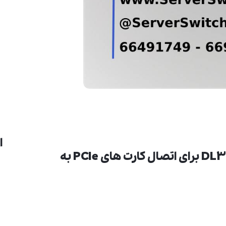
ا
کارت Riser PCIe سرورهای اچ پی DL380 G9 برای اتصال کارت های PCIe به