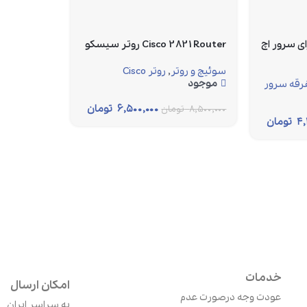
DVD Media B برای سرور اچ
Cisco 2821 Router روتر سیسکو
سوئیچ و روتر
,
روتر Cisco
موجود
رقه سرور
۶,۵۰۰,۰۰۰
تومان
۸,۵۰۰,۰۰۰
تومان
۴,
تومان
خدمات
امکان ارسال
عودت وجه درصورت عدم
به سراسر ایران