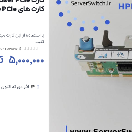
کارت Riser PCIe
کارت های PCIe به سرور
کنید.
customer review)
1
(
۵,۰۰۰,۰۰۰
ت
14
افرادی که اکنون 