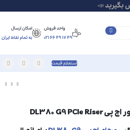
 بگیرید 📣
واحد فروش
امکان ارسال
49 17 49 66 021
به تمام نقاط ایران
استعلام قیمت
DL380 G9 PCIe R