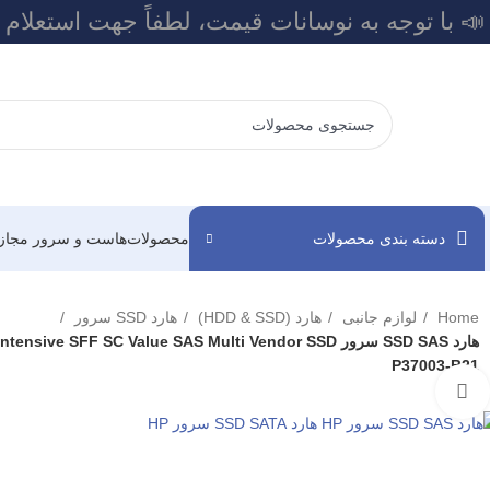
📣 با توجه به نوسانات قیمت، لطفاً جهت استعلام
دسته بندی محصولات
محصولات
هاست و سرور مجاز
Home
لوازم جانبی
هارد (HDD & SSD)
هارد SSD سرور
هارد SSD SAS سرور e SFF SC Value SAS Multi Vendor SSD
P37003-B21
برای بزرگنمایی کلیک کنید