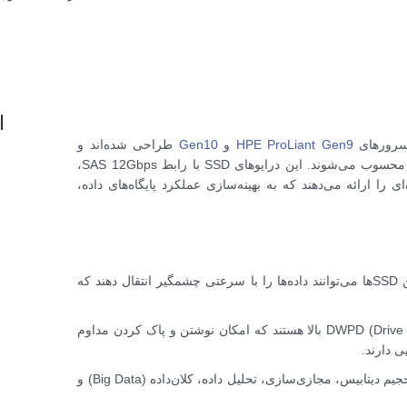
ا
HPE ProLiant Gen9
و
Gen10
طراحی شده‌اند و
گزینه‌ای ایده‌آل برای بارهای کاری سنگین و دیتاسنترهای پیشرفته محسوب می‌شوند. این درایوهای SSD با رابط SAS 12Gbps،
را ارائه می‌دهند که به بهینه‌سازی عملکرد پایگاه‌های داده،
: با بهره‌گیری از رابط SAS 12Gbps، این SSDها می‌توانند داده‌ها را با سرعتی چشمگیر انتقال دهند که
: این درایوها دارای DWPD (Drive Writes Per Day) بالا هستند که امکان نوشتن و پاک کردن مداوم
ی دارند.
: طراحی‌شده برای پردازش‌های حجیم دیتابیس، مجازی‌سازی، تحلیل داده، کلان‌داده (Big Data) و