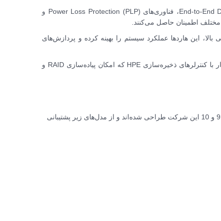
: شامل End-to-End Data Protection، فناوری‌های Power Loss Protection (PLP) و
ی بالا، این هاردها عملکرد سیستم را بهینه کرده و پردازش‌های
: بهینه‌شده برای کار با کنترلرهای ذخیره‌سازی HPE که امکان پیاده‌سازی RAID و
SSDهای Enterprise SAS 12G شرکت HPE برای سرورهای نسل 9 و 10 این شرکت طراحی شده‌اند و از مدل‌های زیر پشتیبانی