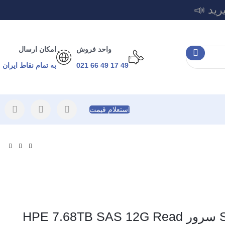
رید 📣
واحد فروش
امکان ارسال
49 17 49 66 021
به تمام نقاط ایران
استعلام قیمت
هارد SSD SAS سرور HPE 7.68TB SAS 12G Read