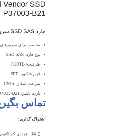
ti Vendor SSD
P37003-B21
هارد SSD SAS سرور HPE Enterprise 12G
مناسب برای سرورهای اچ پی 9
نوع هارد: SSD SAS
ظرفیت: 7.68TB
فرم فاکتور: SFF
سرعت انتقال: 12Gb
پارت نامبر: P37003-B21
تماس بگیری
اشتراک گذاری:
14
افرادی که اکنون