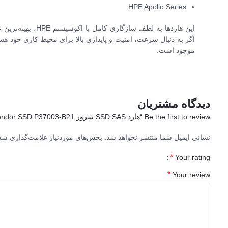
HPE Apollo Series
این هاردها به لطف سا
موجود است.
دیدگاه مشتریان
Be the first to review “هارد SSD SAS سرور HPE 7.68TB SAS 12G Read Intensive SFF SC Value SAS Multi Vendor SSD P37003-B21”
نشانی ایمیل شما منتشر نخواهد شد.
بخش‌های موردنیاز علامت‌گذاری شده
*
Your rating
*
Your review