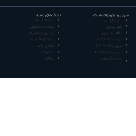
سرور و تجهیزات شبکه
لینک های مفید
سرور اچ پی
پرتخفیف ها
پاور سرور
سوالات متداول
قطعات سرور
قوانین و مقررات
سرور DL380 G9
استعلام قیمت
سرور DL360 G9
تماس با ما
سرور DL380 G10
درباره ما
نمایندگی سرور
مقالات
HP
ارتباط با ما
021-66491749
021-66966591
09333523461
09355000116
تهران، میدان فلسطین، رو بروی دانشکده هنر و معماری، بن
بست فتحی، پلاک2