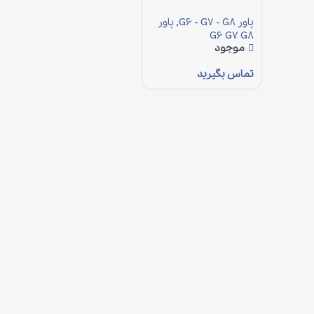
پاور G6 - G7 - G8
,
پاور
G6 G7 G8
موجود
تماس بگیرید